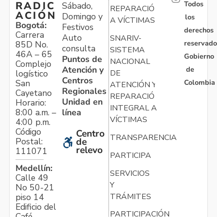
Todos
RADIC
Sábado,
REPARACIÓN
ACIÓN
Domingo y
los
A VÍCTIMAS
Bogotá:
Festivos
derechos
Carrera
Auto
SNARIV-
reservado
85D No.
consulta
SISTEMA
46A – 65
Gobierno
Puntos de
NACIONAL
Complejo
Atención y
de
logístico
DE
Centros
Colombia
San
ATENCIÓN Y
Regionales
Cayetano
REPARACIÓN
Unidad en
Horario:
INTEGRAL A
línea
8:00 a.m. –
VÍCTIMAS
4:00 p.m.
Código
Centro
TRANSPARENCIA
Postal:
de
relevo
111071
PARTICIPA
Medellín:
SERVICIOS
Calle 49
Y
No 50-21
TRÁMITES
piso 14
Edificio del
PARTICIPACIÓN
Café