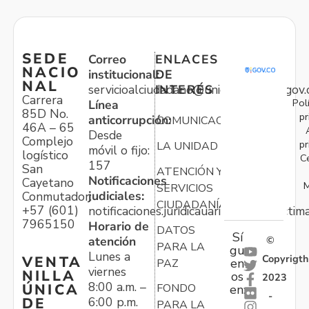
SEDE
Correo
ENLACES
NACIO
institucional:
DE
NAL
servicioalciudadano@unidadvictimas.gov.
INTERÉS
Carrera
Pol
Línea
85D No.
pr
anticorrupción:
COMUNICACIONES
46A – 65
Desde
Complejo
pr
LA UNIDAD
móvil o fijo:
logístico
C
157
San
ATENCIÓN Y
Notificaciones
Cayetano
M
SERVICIOS
judiciales:
Conmutador:
CIUDADANÍA
+57 (601)
notificaciones.juridicauariv@unidadvictim
7965150
Horario de
DATOS
Sí
atención
©
PARA LA
gu
Lunes a
Copyrigth
VENTA
en
PAZ
viernes
NILLA
os
2023
8:00 a.m. –
ÚNICA
FONDO
en:
-
6:00 p.m.
DE
PARA LA