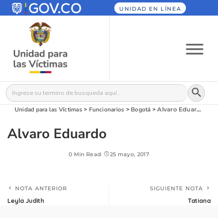
UNIDAD EN LÍNEA
Botón
Buscar:
Unidad para las Víctimas
>
Funcionarios
>
Bogotá
>
Alvaro Eduardo
Alvaro Eduardo
0 Min Read
25 mayo, 2017
NOTA ANTERIOR
SIGUIENTE NOTA
Leyla Judith
Tatiana