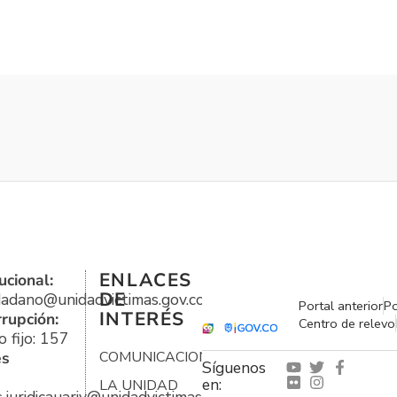
ENLACES
ucional:
DE
udadano@unidadvictimas.gov.co
Portal anterior
Po
INTERÉS
rrupción:
Centro de relevo
 fijo: 157
es
COMUNICACIONES
Síguenos
en:
LA UNIDAD