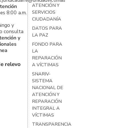
s.juridicauariv@unidadvictimas.gov.co
ATENCIÓN Y
tención
es 8:00 a.m.
SERVICIOS
CIUDADANÍA
ingo y
DATOS PARA
o consulta
LA PAZ
tención y
ionales
FONDO PARA
ínea
LA
REPARACIÓN
e relevo
A VÍCTIMAS
SNARIV-
SISTEMA
NACIONAL DE
ATENCIÓN Y
REPARACIÓN
INTEGRAL A
VÍCTIMAS
TRANSPARENCIA