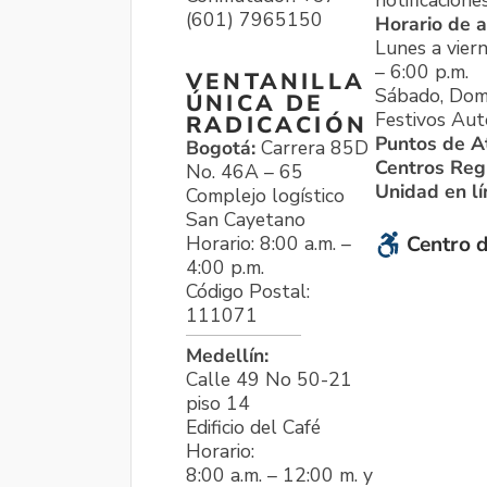
notificacione
(601) 7965150
Horario de a
Lunes a viern
– 6:00 p.m.
VENTANILLA
Sábado, Dom
ÚNICA DE
Festivos Aut
RADICACIÓN
Puntos de A
Bogotá:
Carrera 85D
Centros Reg
No. 46A – 65
Unidad en l
Complejo logístico
San Cayetano
Horario: 8:00 a.m. –
Centro d
4:00 p.m.
Código Postal:
111071
Medellín:
Calle 49 No 50-21
piso 14
Edificio del Café
Horario:
8:00 a.m. – 12:00 m. y