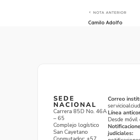
NOTA ANTERIOR
Camilo Adolfo
SEDE
Correo instit
NACIONAL
servicioalci
Carrera 85D No. 46A
Línea antico
– 65
Desde móvil o
Complejo logístico
Notificacion
San Cayetano
judiciales:
Conmutador: +57