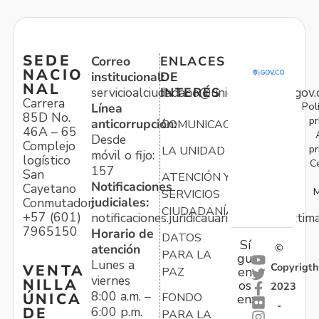
SEDE
Correo
ENLACES
NACIO
institucional:
DE
NAL
servicioalciudadano@unidadvictimas.gov.
INTERÉS
Carrera
Pol
Línea
85D No.
pr
anticorrupción:
COMUNICACIONES
46A – 65
Desde
Complejo
pr
LA UNIDAD
móvil o fijo:
logístico
C
157
San
ATENCIÓN Y
Notificaciones
Cayetano
M
SERVICIOS
judiciales:
Conmutador:
CIUDADANÍA
+57 (601)
notificaciones.juridicauariv@unidadvictim
7965150
Horario de
DATOS
Sí
atención
©
PARA LA
gu
Lunes a
Copyrigth
VENTA
en
PAZ
viernes
NILLA
os
2023
8:00 a.m. –
ÚNICA
FONDO
en:
-
6:00 p.m.
DE
PARA LA