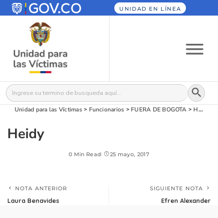
UNIDAD EN LÍNEA
Botón
Buscar:
Unidad para las Víctimas
>
Funcionarios
>
FUERA DE BOGOTA
>
Heidy
Heidy
0 Min Read
25 mayo, 2017
NOTA ANTERIOR
SIGUIENTE NOTA
Laura Benavides
Efren Alexander