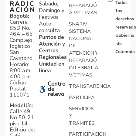
Todos
RADIC
Sábado,
REPARACIÓN
ACIÓN
Domingo y
los
A VÍCTIMAS
Bogotá:
Festivos
derechos
Carrera
Auto
SNARIV-
reservado
85D No.
consulta
SISTEMA
46A – 65
Gobierno
Puntos de
NACIONAL
Complejo
Atención y
de
logístico
DE
Centros
Colombia
San
ATENCIÓN Y
Regionales
Cayetano
REPARACIÓN
Unidad en
Horario:
INTEGRAL A
línea
8:00 a.m. –
VÍCTIMAS
4:00 p.m.
Código
Centro
TRANSPARENCIA
Postal:
de
relevo
111071
PARTICIPA
Medellín:
SERVICIOS
Calle 49
Y
No 50-21
TRÁMITES
piso 14
Edificio del
PARTICIPACIÓN
Café