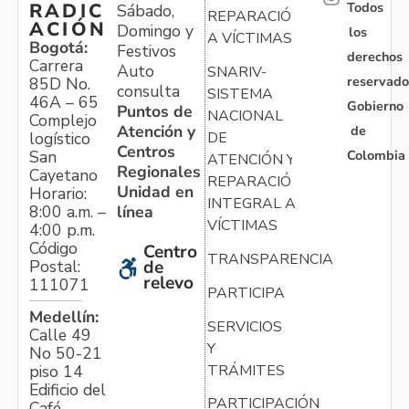
Todos
RADIC
Sábado,
REPARACIÓN
ACIÓN
Domingo y
los
A VÍCTIMAS
Bogotá:
Festivos
derechos
Carrera
Auto
SNARIV-
reservado
85D No.
consulta
SISTEMA
46A – 65
Gobierno
Puntos de
NACIONAL
Complejo
Atención y
de
logístico
DE
Centros
Colombia
San
ATENCIÓN Y
Regionales
Cayetano
REPARACIÓN
Unidad en
Horario:
INTEGRAL A
línea
8:00 a.m. –
VÍCTIMAS
4:00 p.m.
Código
Centro
TRANSPARENCIA
Postal:
de
relevo
111071
PARTICIPA
Medellín:
SERVICIOS
Calle 49
Y
No 50-21
TRÁMITES
piso 14
Edificio del
PARTICIPACIÓN
Café