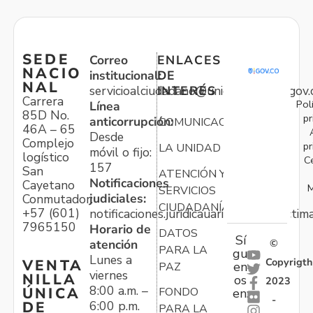
SEDE
Correo
ENLACES
NACIO
institucional:
DE
NAL
servicioalciudadano@unidadvictimas.gov.
INTERÉS
Carrera
Pol
Línea
85D No.
pr
anticorrupción:
COMUNICACIONES
46A – 65
Desde
Complejo
pr
LA UNIDAD
móvil o fijo:
logístico
C
157
San
ATENCIÓN Y
Notificaciones
Cayetano
M
SERVICIOS
judiciales:
Conmutador:
CIUDADANÍA
+57 (601)
notificaciones.juridicauariv@unidadvictim
7965150
Horario de
DATOS
Sí
atención
©
PARA LA
gu
Lunes a
Copyrigth
VENTA
en
PAZ
viernes
NILLA
os
2023
8:00 a.m. –
ÚNICA
FONDO
en:
-
6:00 p.m.
DE
PARA LA