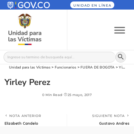
UNIDAD EN LÍNEA
Botón
Buscar:
Unidad para las Víctimas
>
Funcionarios
>
FUERA DE BOGOTA
>
Yirley Perez
Yirley Perez
0 Min Read
25 mayo, 2017
NOTA ANTERIOR
SIGUIENTE NOTA
Elizabeth Candelo
Gustavo Andres