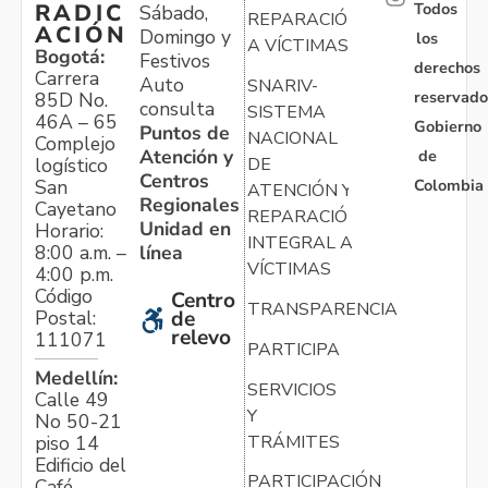
Todos
RADIC
Sábado,
REPARACIÓN
ACIÓN
Domingo y
los
A VÍCTIMAS
Bogotá:
Festivos
derechos
Carrera
Auto
SNARIV-
reservado
85D No.
consulta
SISTEMA
46A – 65
Gobierno
Puntos de
NACIONAL
Complejo
Atención y
de
logístico
DE
Centros
Colombia
San
ATENCIÓN Y
Regionales
Cayetano
REPARACIÓN
Unidad en
Horario:
INTEGRAL A
línea
8:00 a.m. –
VÍCTIMAS
4:00 p.m.
Código
Centro
TRANSPARENCIA
Postal:
de
relevo
111071
PARTICIPA
Medellín:
SERVICIOS
Calle 49
Y
No 50-21
TRÁMITES
piso 14
Edificio del
PARTICIPACIÓN
Café