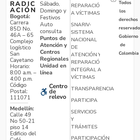
Todos
RADIC
Sábado,
REPARACIÓN
ACIÓN
Domingo y
los
A VÍCTIMAS
Bogotá:
Festivos
derechos
Carrera
Auto
SNARIV-
reservado
85D No.
consulta
SISTEMA
46A – 65
Gobierno
Puntos de
NACIONAL
Complejo
Atención y
de
logístico
DE
Centros
Colombia
San
ATENCIÓN Y
Regionales
Cayetano
REPARACIÓN
Unidad en
Horario:
INTEGRAL A
línea
8:00 a.m. –
VÍCTIMAS
4:00 p.m.
Código
Centro
TRANSPARENCIA
Postal:
de
relevo
111071
PARTICIPA
Medellín:
SERVICIOS
Calle 49
Y
No 50-21
TRÁMITES
piso 14
Edificio del
PARTICIPACIÓN
Café