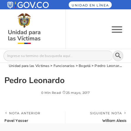
UNIDAD EN LÍNEA
Botón
Buscar:
Unidad para las Víctimas
>
Funcionarios
>
Bogotá
>
Pedro Leonardo
Pedro Leonardo
0 Min Read
25 mayo, 2017
NOTA ANTERIOR
SIGUIENTE NOTA
Pavel Yasser
William Alexis