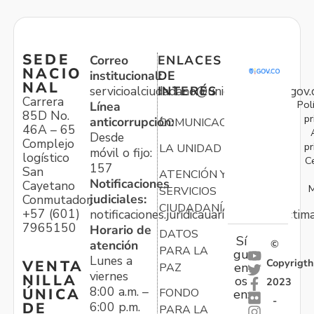
SEDE
Correo
ENLACES
NACIO
institucional:
DE
NAL
servicioalciudadano@unidadvictimas.gov.
INTERÉS
Carrera
Pol
Línea
85D No.
pr
anticorrupción:
COMUNICACIONES
46A – 65
Desde
Complejo
pr
LA UNIDAD
móvil o fijo:
logístico
C
157
San
ATENCIÓN Y
Notificaciones
Cayetano
M
SERVICIOS
judiciales:
Conmutador:
CIUDADANÍA
+57 (601)
notificaciones.juridicauariv@unidadvictim
7965150
Horario de
DATOS
Sí
atención
©
PARA LA
gu
Lunes a
Copyrigth
VENTA
en
PAZ
viernes
NILLA
os
2023
8:00 a.m. –
ÚNICA
FONDO
en:
-
6:00 p.m.
DE
PARA LA