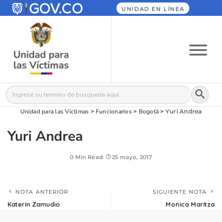
UNIDAD EN LÍNEA
Botón
Buscar:
Unidad para las Víctimas
>
Funcionarios
>
Bogotá
>
Yuri Andrea
Yuri Andrea
0 Min Read
25 mayo, 2017
NOTA ANTERIOR
SIGUIENTE NOTA
Katerin Zamudio
Monica Maritza