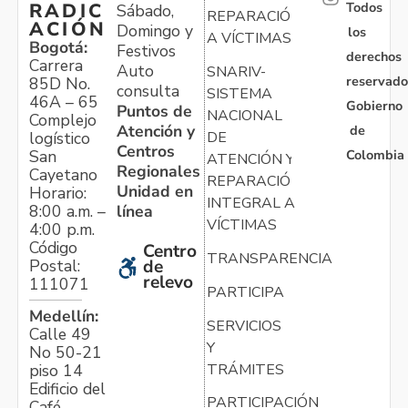
Todos
RADIC
Sábado,
REPARACIÓN
ACIÓN
Domingo y
los
A VÍCTIMAS
Bogotá:
Festivos
derechos
Carrera
Auto
SNARIV-
reservado
85D No.
consulta
SISTEMA
46A – 65
Gobierno
Puntos de
NACIONAL
Complejo
Atención y
de
logístico
DE
Centros
Colombia
San
ATENCIÓN Y
Regionales
Cayetano
REPARACIÓN
Unidad en
Horario:
INTEGRAL A
línea
8:00 a.m. –
VÍCTIMAS
4:00 p.m.
Código
Centro
TRANSPARENCIA
Postal:
de
relevo
111071
PARTICIPA
Medellín:
SERVICIOS
Calle 49
Y
No 50-21
TRÁMITES
piso 14
Edificio del
PARTICIPACIÓN
Café