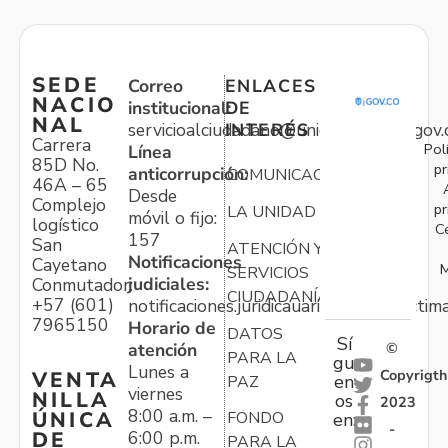
SEDE
Correo
ENLACES
NACIO
institucional:
DE
NAL
servicioalciudadano@unidadvictimas.gov.
INTERÉS
Carrera
Pol
Línea
85D No.
pr
anticorrupción:
COMUNICACIONES
46A – 65
Desde
Complejo
pr
LA UNIDAD
móvil o fijo:
logístico
C
157
San
ATENCIÓN Y
Notificaciones
Cayetano
M
SERVICIOS
judiciales:
Conmutador:
CIUDADANÍA
+57 (601)
notificaciones.juridicauariv@unidadvictim
7965150
Horario de
DATOS
Sí
atención
©
PARA LA
gu
Lunes a
Copyrigth
VENTA
en
PAZ
viernes
NILLA
os
2023
8:00 a.m. –
ÚNICA
FONDO
en:
-
6:00 p.m.
DE
PARA LA