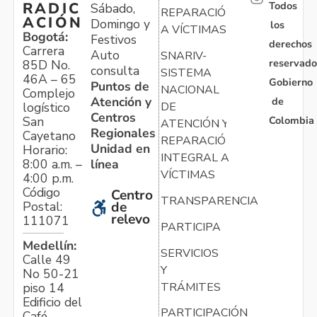
Todos
RADIC
Sábado,
REPARACIÓN
ACIÓN
Domingo y
los
A VÍCTIMAS
Bogotá:
Festivos
derechos
Carrera
Auto
SNARIV-
reservado
85D No.
consulta
SISTEMA
46A – 65
Gobierno
Puntos de
NACIONAL
Complejo
Atención y
de
logístico
DE
Centros
Colombia
San
ATENCIÓN Y
Regionales
Cayetano
REPARACIÓN
Unidad en
Horario:
INTEGRAL A
línea
8:00 a.m. –
VÍCTIMAS
4:00 p.m.
Código
Centro
TRANSPARENCIA
Postal:
de
relevo
111071
PARTICIPA
Medellín:
SERVICIOS
Calle 49
Y
No 50-21
TRÁMITES
piso 14
Edificio del
PARTICIPACIÓN
Café