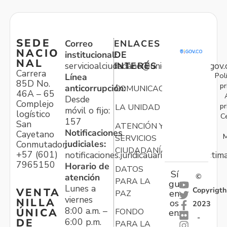
SEDE
Correo
ENLACES
NACIO
institucional:
DE
NAL
servicioalciudadano@unidadvictimas.gov.
INTERÉS
Carrera
Pol
Línea
85D No.
pr
anticorrupción:
COMUNICACIONES
46A – 65
Desde
Complejo
pr
LA UNIDAD
móvil o fijo:
logístico
C
157
San
ATENCIÓN Y
Notificaciones
Cayetano
M
SERVICIOS
judiciales:
Conmutador:
CIUDADANÍA
+57 (601)
notificaciones.juridicauariv@unidadvictim
7965150
Horario de
DATOS
Sí
atención
©
PARA LA
gu
Lunes a
Copyrigth
VENTA
en
PAZ
viernes
NILLA
os
2023
8:00 a.m. –
ÚNICA
FONDO
en:
-
6:00 p.m.
DE
PARA LA