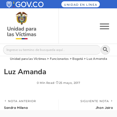
UNIDAD EN LÍNEA
Botón
Buscar:
Unidad para las Víctimas
>
Funcionarios
>
Bogotá
>
Luz Amanda
Luz Amanda
0 Min Read
25 mayo, 2017
NOTA ANTERIOR
SIGUIENTE NOTA
Sandra Milena
Jhon Jairo