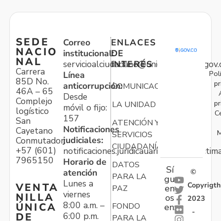
SEDE
Correo
ENLACES
NACIO
institucional:
DE
NAL
servicioalciudadano@unidadvictimas.gov.
INTERÉS
Carrera
Pol
Línea
85D No.
pr
anticorrupción:
COMUNICACIONES
46A – 65
Desde
Complejo
pr
LA UNIDAD
móvil o fijo:
logístico
C
157
San
ATENCIÓN Y
Notificaciones
Cayetano
M
SERVICIOS
judiciales:
Conmutador:
CIUDADANÍA
+57 (601)
notificaciones.juridicauariv@unidadvictim
7965150
Horario de
DATOS
Sí
atención
©
PARA LA
gu
Lunes a
Copyrigth
VENTA
en
PAZ
viernes
NILLA
os
2023
8:00 a.m. –
ÚNICA
FONDO
en:
-
6:00 p.m.
DE
PARA LA