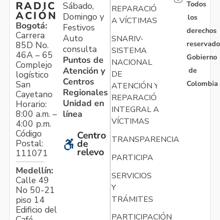
Todos
RADIC
Sábado,
REPARACIÓN
ACIÓN
Domingo y
los
A VÍCTIMAS
Bogotá:
Festivos
derechos
Carrera
Auto
SNARIV-
reservado
85D No.
consulta
SISTEMA
46A – 65
Gobierno
Puntos de
NACIONAL
Complejo
Atención y
de
logístico
DE
Centros
Colombia
San
ATENCIÓN Y
Regionales
Cayetano
REPARACIÓN
Unidad en
Horario:
INTEGRAL A
línea
8:00 a.m. –
VÍCTIMAS
4:00 p.m.
Código
Centro
TRANSPARENCIA
Postal:
de
relevo
111071
PARTICIPA
Medellín:
SERVICIOS
Calle 49
Y
No 50-21
TRÁMITES
piso 14
Edificio del
PARTICIPACIÓN
Café