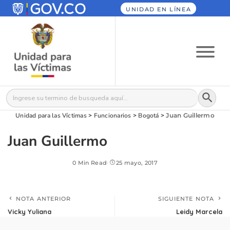
UNIDAD EN LÍNEA
Botón
Buscar:
Unidad para las Víctimas
>
Funcionarios
>
Bogotá
>
Juan Guillermo
Juan Guillermo
0 Min Read
25 mayo, 2017
NOTA ANTERIOR
SIGUIENTE NOTA
Vicky Yuliana
Leidy Marcela