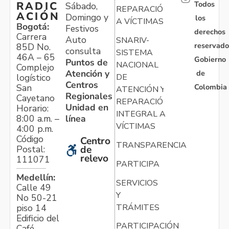
Todos
RADIC
Sábado,
REPARACIÓN
ACIÓN
Domingo y
los
A VÍCTIMAS
Bogotá:
Festivos
derechos
Carrera
Auto
SNARIV-
reservado
85D No.
consulta
SISTEMA
46A – 65
Gobierno
Puntos de
NACIONAL
Complejo
Atención y
de
logístico
DE
Centros
Colombia
San
ATENCIÓN Y
Regionales
Cayetano
REPARACIÓN
Unidad en
Horario:
INTEGRAL A
línea
8:00 a.m. –
VÍCTIMAS
4:00 p.m.
Código
Centro
TRANSPARENCIA
Postal:
de
relevo
111071
PARTICIPA
Medellín:
SERVICIOS
Calle 49
Y
No 50-21
TRÁMITES
piso 14
Edificio del
PARTICIPACIÓN
Café