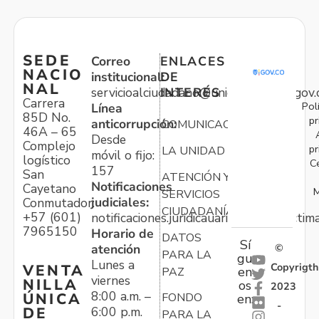
SEDE
Correo
ENLACES
NACIO
institucional:
DE
NAL
servicioalciudadano@unidadvictimas.gov.
INTERÉS
Carrera
Pol
Línea
85D No.
pr
anticorrupción:
COMUNICACIONES
46A – 65
Desde
Complejo
pr
LA UNIDAD
móvil o fijo:
logístico
C
157
San
ATENCIÓN Y
Notificaciones
Cayetano
M
SERVICIOS
judiciales:
Conmutador:
CIUDADANÍA
+57 (601)
notificaciones.juridicauariv@unidadvictim
7965150
Horario de
DATOS
Sí
atención
©
PARA LA
gu
Lunes a
Copyrigth
VENTA
en
PAZ
viernes
NILLA
os
2023
8:00 a.m. –
ÚNICA
FONDO
en:
-
6:00 p.m.
DE
PARA LA