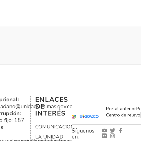
ENLACES
ucional:
DE
udadano@unidadvictimas.gov.co
Portal anterior
Po
INTERÉS
rrupción:
Centro de relevo
 fijo: 157
es
COMUNICACIONES
Síguenos
en:
LA UNIDAD