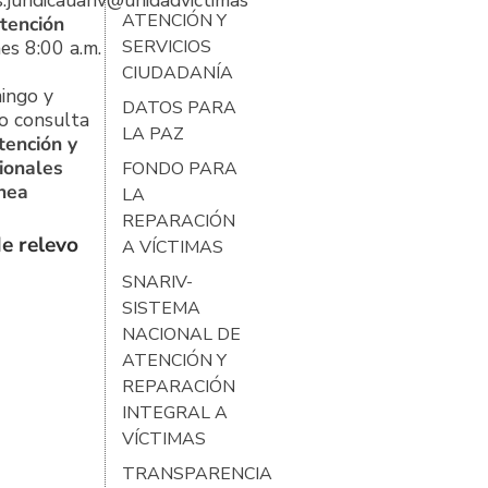
s.juridicauariv@unidadvictimas.gov.co
ATENCIÓN Y
tención
es 8:00 a.m.
SERVICIOS
CIUDADANÍA
ingo y
DATOS PARA
o consulta
LA PAZ
tención y
ionales
FONDO PARA
ínea
LA
REPARACIÓN
e relevo
A VÍCTIMAS
SNARIV-
SISTEMA
NACIONAL DE
ATENCIÓN Y
REPARACIÓN
INTEGRAL A
VÍCTIMAS
TRANSPARENCIA