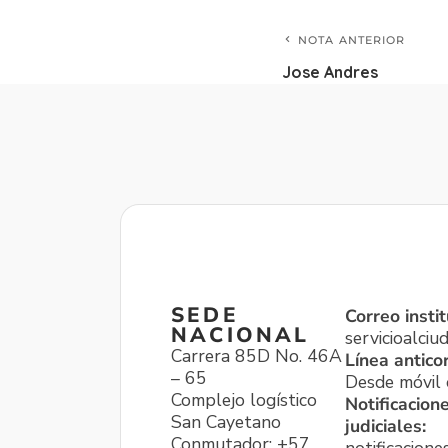
NOTA ANTERIOR
Jose Andres
SEDE
Correo instit
NACIONAL
servicioalci
Carrera 85D No. 46A
Línea antico
– 65
Desde móvil o
Complejo logístico
Notificacion
San Cayetano
judiciales:
Conmutador: +57