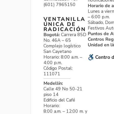
notificacione
(601) 7965150
Horario de a
Lunes a viern
– 6:00 p.m.
VENTANILLA
Sábado, Dom
ÚNICA DE
Festivos Aut
RADICACIÓN
Puntos de A
Bogotá:
Carrera 85D
Centros Reg
No. 46A – 65
Unidad en l
Complejo logístico
San Cayetano
Horario: 8:00 a.m. –
Centro d
4:00 p.m.
Código Postal:
111071
Medellín:
Calle 49 No 50-21
piso 14
Edificio del Café
Horario:
8:00 a.m. – 12:00 m. y