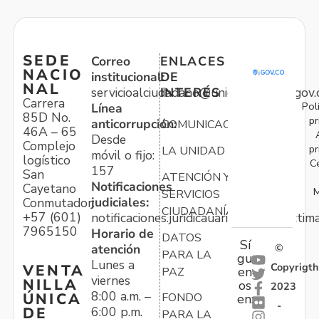
SEDE
Correo
ENLACES
NACIO
institucional:
DE
NAL
servicioalciudadano@unidadvictimas.gov.
INTERÉS
Carrera
Pol
Línea
85D No.
pr
anticorrupción:
COMUNICACIONES
46A – 65
Desde
Complejo
pr
LA UNIDAD
móvil o fijo:
logístico
C
157
San
ATENCIÓN Y
Notificaciones
Cayetano
M
SERVICIOS
judiciales:
Conmutador:
CIUDADANÍA
+57 (601)
notificaciones.juridicauariv@unidadvictim
7965150
Horario de
DATOS
Sí
atención
©
PARA LA
gu
Lunes a
Copyrigth
VENTA
en
PAZ
viernes
NILLA
os
2023
8:00 a.m. –
ÚNICA
FONDO
en:
-
6:00 p.m.
DE
PARA LA