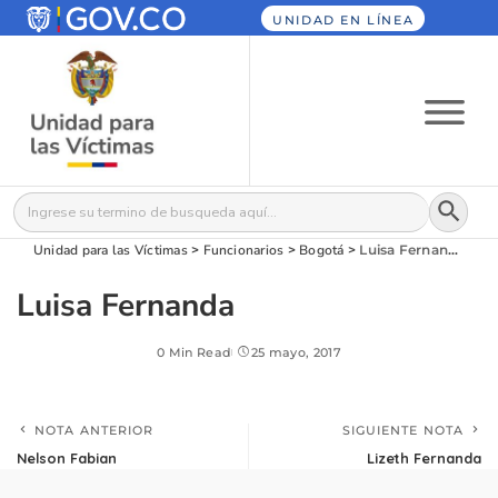
UNIDAD EN LÍNEA
Botón
Buscar:
Unidad para las Víctimas
>
Funcionarios
>
Bogotá
>
Luisa Fernanda
Luisa Fernanda
0 Min Read
25 mayo, 2017
NOTA ANTERIOR
SIGUIENTE NOTA
Nelson Fabian
Lizeth Fernanda