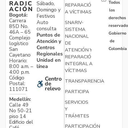
Todos
RADIC
Sábado,
REPARACIÓN
ACIÓN
Domingo y
los
A VÍCTIMAS
Bogotá:
Festivos
derechos
Carrera
Auto
SNARIV-
reservado
85D No.
consulta
SISTEMA
46A – 65
Gobierno
Puntos de
NACIONAL
Complejo
Atención y
de
logístico
DE
Centros
Colombia
San
ATENCIÓN Y
Regionales
Cayetano
REPARACIÓN
Unidad en
Horario:
INTEGRAL A
línea
8:00 a.m. –
VÍCTIMAS
4:00 p.m.
Código
Centro
TRANSPARENCIA
Postal:
de
relevo
111071
PARTICIPA
Medellín:
SERVICIOS
Calle 49
Y
No 50-21
TRÁMITES
piso 14
Edificio del
PARTICIPACIÓN
Café