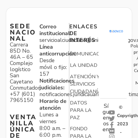
SEDE
Correo
ENLACES
NACIO
institucional:
DE
NAL
servicioalciudadano@unidadvictimas.gov.
INTERÉS
Carrera
Pol
Línea
85D No.
pr
anticorrupción:
COMUNICACIONES
46A – 65
Desde
Complejo
pr
LA UNIDAD
móvil o fijo:
logístico
C
157
San
ATENCIÓN Y
Notificaciones
Cayetano
M
SERVICIOS
judiciales:
Conmutador:
CIUDADANÍA
+57 (601)
notificaciones.juridicauariv@unidadvictim
7965150
Horario de
DATOS
Sí
atención
©
PARA LA
gu
Lunes a
Copyrigth
VENTA
en
PAZ
viernes
NILLA
os
2023
8:00 a.m. –
ÚNICA
FONDO
en:
-
6:00 p.m.
DE
PARA LA