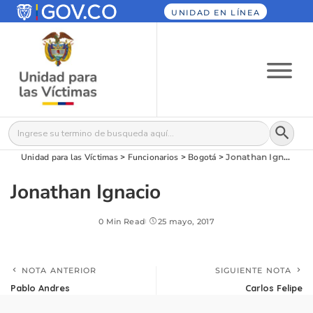
UNIDAD EN LÍNEA
Botón
Buscar:
Unidad para las Víctimas
>
Funcionarios
>
Bogotá
>
Jonathan Ignacio
Jonathan Ignacio
0 Min Read
25 mayo, 2017
NOTA ANTERIOR
SIGUIENTE NOTA
Pablo Andres
Carlos Felipe