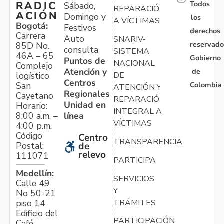
Todos
RADIC
Sábado,
REPARACIÓN
ACIÓN
Domingo y
los
A VÍCTIMAS
Bogotá:
Festivos
derechos
Carrera
Auto
SNARIV-
reservado
85D No.
consulta
SISTEMA
46A – 65
Gobierno
Puntos de
NACIONAL
Complejo
Atención y
de
logístico
DE
Centros
Colombia
San
ATENCIÓN Y
Regionales
Cayetano
REPARACIÓN
Unidad en
Horario:
INTEGRAL A
línea
8:00 a.m. –
VÍCTIMAS
4:00 p.m.
Código
Centro
TRANSPARENCIA
Postal:
de
relevo
111071
PARTICIPA
Medellín:
SERVICIOS
Calle 49
Y
No 50-21
TRÁMITES
piso 14
Edificio del
PARTICIPACIÓN
Café