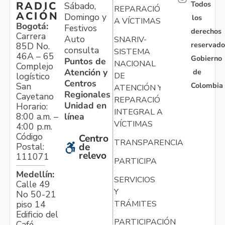
Todos
RADIC
Sábado,
REPARACIÓN
ACIÓN
Domingo y
los
A VÍCTIMAS
Bogotá:
Festivos
derechos
Carrera
Auto
SNARIV-
reservado
85D No.
consulta
SISTEMA
46A – 65
Gobierno
Puntos de
NACIONAL
Complejo
Atención y
de
logístico
DE
Centros
Colombia
San
ATENCIÓN Y
Regionales
Cayetano
REPARACIÓN
Unidad en
Horario:
INTEGRAL A
línea
8:00 a.m. –
VÍCTIMAS
4:00 p.m.
Código
Centro
TRANSPARENCIA
Postal:
de
relevo
111071
PARTICIPA
Medellín:
SERVICIOS
Calle 49
Y
No 50-21
TRÁMITES
piso 14
Edificio del
PARTICIPACIÓN
Café