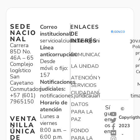
SEDE
Correo
ENLACES
NACIO
institucional:
DE
NAL
servicioalciudadano@unidadvictimas.gov.
INTERÉS
Carrera
Pol
Línea
85D No.
pr
anticorrupción:
COMUNICACIONES
46A – 65
Desde
Complejo
pr
LA UNIDAD
móvil o fijo:
logístico
C
157
San
ATENCIÓN Y
Notificaciones
Cayetano
M
SERVICIOS
judiciales:
Conmutador:
CIUDADANÍA
+57 (601)
notificaciones.juridicauariv@unidadvictim
7965150
Horario de
DATOS
Sí
atención
©
PARA LA
gu
Lunes a
Copyrigth
VENTA
en
PAZ
viernes
NILLA
os
2023
8:00 a.m. –
ÚNICA
FONDO
en:
-
6:00 p.m.
DE
PARA LA