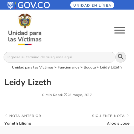
UNIDAD EN LÍNEA
Botón
Buscar:
Unidad para las Víctimas
>
Funcionarios
>
Bogotá
>
Leidy Lizeth
Leidy Lizeth
0 Min Read
25 mayo, 2017
NOTA ANTERIOR
SIGUIENTE NOTA
Yaneth Liliana
Arodis Jose