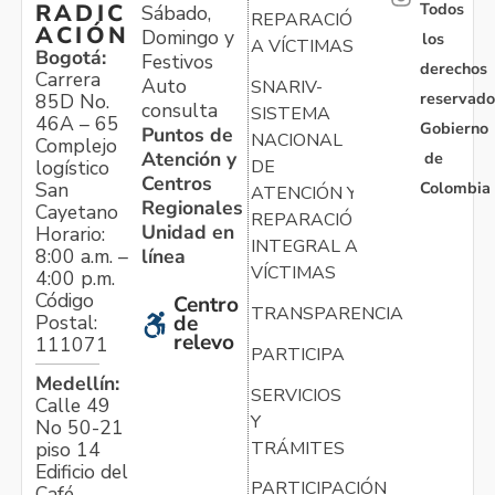
Todos
RADIC
Sábado,
REPARACIÓN
ACIÓN
Domingo y
los
A VÍCTIMAS
Bogotá:
Festivos
derechos
Carrera
Auto
SNARIV-
reservado
85D No.
consulta
SISTEMA
46A – 65
Gobierno
Puntos de
NACIONAL
Complejo
Atención y
de
logístico
DE
Centros
Colombia
San
ATENCIÓN Y
Regionales
Cayetano
REPARACIÓN
Unidad en
Horario:
INTEGRAL A
línea
8:00 a.m. –
VÍCTIMAS
4:00 p.m.
Código
Centro
TRANSPARENCIA
Postal:
de
relevo
111071
PARTICIPA
Medellín:
SERVICIOS
Calle 49
Y
No 50-21
TRÁMITES
piso 14
Edificio del
PARTICIPACIÓN
Café