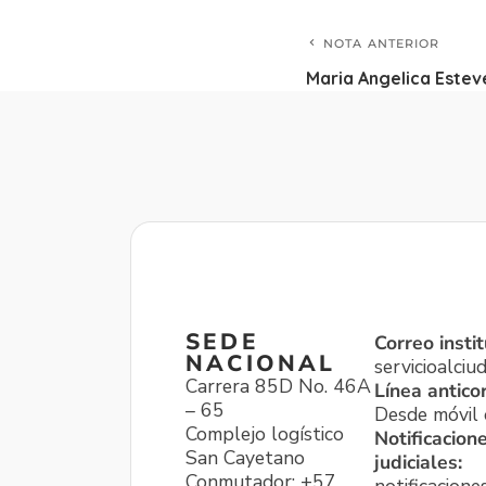
NOTA ANTERIOR
Maria Angelica Estev
SEDE
Correo instit
NACIONAL
servicioalci
Carrera 85D No. 46A
Línea antico
– 65
Desde móvil o
Complejo logístico
Notificacion
San Cayetano
judiciales:
Conmutador: +57