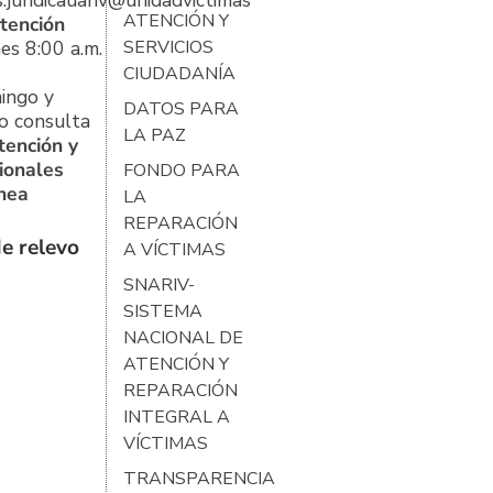
s.juridicauariv@unidadvictimas.gov.co
ATENCIÓN Y
tención
es 8:00 a.m.
SERVICIOS
CIUDADANÍA
ingo y
DATOS PARA
o consulta
LA PAZ
tención y
ionales
FONDO PARA
ínea
LA
REPARACIÓN
e relevo
A VÍCTIMAS
SNARIV-
SISTEMA
NACIONAL DE
ATENCIÓN Y
REPARACIÓN
INTEGRAL A
VÍCTIMAS
TRANSPARENCIA