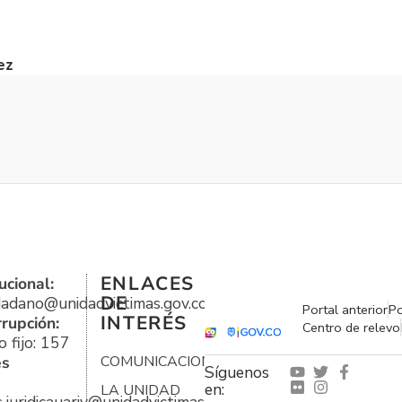
ez
ENLACES
ucional:
DE
udadano@unidadvictimas.gov.co
Portal anterior
Po
INTERÉS
rrupción:
Centro de relevo
 fijo: 157
es
COMUNICACIONES
Síguenos
en:
LA UNIDAD