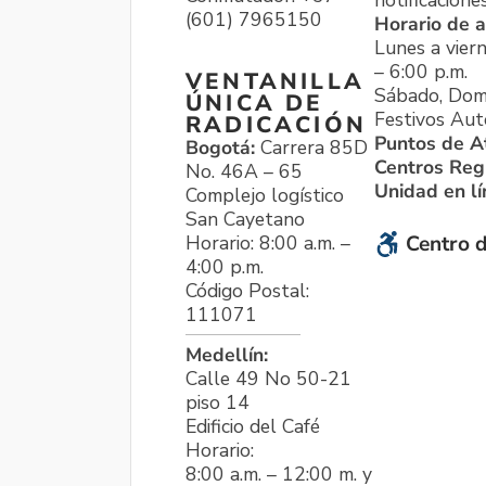
notificacione
(601) 7965150
Horario de a
Lunes a viern
– 6:00 p.m.
VENTANILLA
Sábado, Dom
ÚNICA DE
Festivos Aut
RADICACIÓN
Puntos de A
Bogotá:
Carrera 85D
Centros Reg
No. 46A – 65
Unidad en l
Complejo logístico
San Cayetano
Horario: 8:00 a.m. –
Centro d
4:00 p.m.
Código Postal:
111071
Medellín:
Calle 49 No 50-21
piso 14
Edificio del Café
Horario:
8:00 a.m. – 12:00 m. y