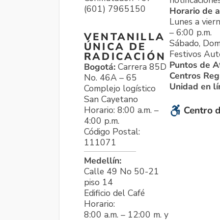
notificacione
(601) 7965150
Horario de a
Lunes a viern
– 6:00 p.m.
VENTANILLA
Sábado, Dom
ÚNICA DE
Festivos Aut
RADICACIÓN
Puntos de A
Bogotá:
Carrera 85D
Centros Reg
No. 46A – 65
Unidad en l
Complejo logístico
San Cayetano
Horario: 8:00 a.m. –
Centro d
4:00 p.m.
Código Postal:
111071
Medellín:
Calle 49 No 50-21
piso 14
Edificio del Café
Horario:
8:00 a.m. – 12:00 m. y