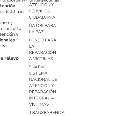
s.juridicauariv@unidadvictimas.gov.co
ATENCIÓN Y
tención
es 8:00 a.m.
SERVICIOS
CIUDADANÍA
ingo y
DATOS PARA
o consulta
LA PAZ
tención y
ionales
FONDO PARA
ínea
LA
REPARACIÓN
e relevo
A VÍCTIMAS
SNARIV-
SISTEMA
NACIONAL DE
ATENCIÓN Y
REPARACIÓN
INTEGRAL A
VÍCTIMAS
TRANSPARENCIA