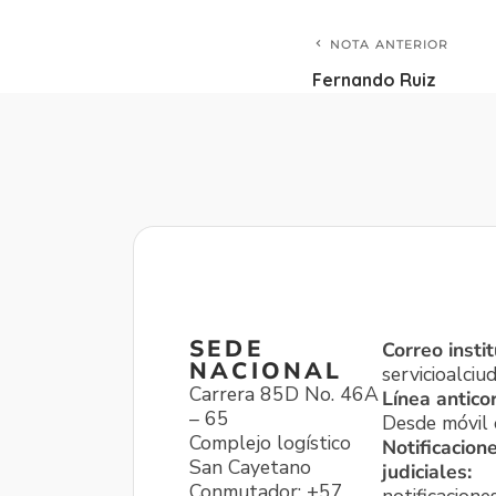
NOTA ANTERIOR
Fernando Ruiz
SEDE
Correo instit
NACIONAL
servicioalci
Carrera 85D No. 46A
Línea antico
– 65
Desde móvil o
Complejo logístico
Notificacion
San Cayetano
judiciales:
Conmutador: +57