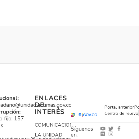
ENLACES
ucional:
DE
udadano@unidadvictimas.gov.co
Portal anterior
Po
INTERÉS
rrupción:
Centro de relevo
 fijo: 157
es
COMUNICACIONES
Síguenos
en:
LA UNIDAD