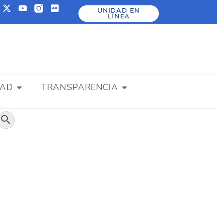
UNIDAD EN
LÍNEA
DAD
TRANSPARENCIA
Botón de búsqueda