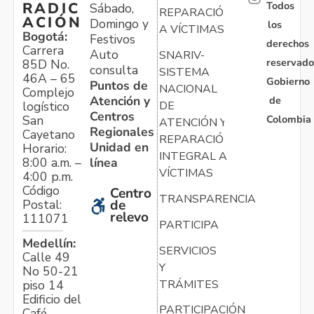
Todos
RADIC
Sábado,
REPARACIÓN
ACIÓN
Domingo y
los
A VÍCTIMAS
Bogotá:
Festivos
derechos
Carrera
Auto
SNARIV-
reservado
85D No.
consulta
SISTEMA
46A – 65
Gobierno
Puntos de
NACIONAL
Complejo
Atención y
de
logístico
DE
Centros
Colombia
San
ATENCIÓN Y
Regionales
Cayetano
REPARACIÓN
Unidad en
Horario:
INTEGRAL A
línea
8:00 a.m. –
VÍCTIMAS
4:00 p.m.
Código
Centro
TRANSPARENCIA
Postal:
de
relevo
111071
PARTICIPA
Medellín:
SERVICIOS
Calle 49
Y
No 50-21
TRÁMITES
piso 14
Edificio del
PARTICIPACIÓN
Café