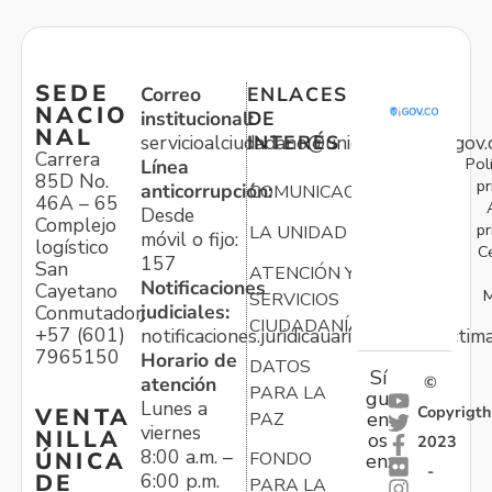
SEDE
Correo
ENLACES
NACIO
institucional:
DE
NAL
servicioalciudadano@unidadvictimas.gov.
INTERÉS
Carrera
Pol
Línea
85D No.
pr
anticorrupción:
COMUNICACIONES
46A – 65
Desde
Complejo
pr
LA UNIDAD
móvil o fijo:
logístico
C
157
San
ATENCIÓN Y
Notificaciones
Cayetano
M
SERVICIOS
judiciales:
Conmutador:
CIUDADANÍA
+57 (601)
notificaciones.juridicauariv@unidadvictim
7965150
Horario de
DATOS
Sí
atención
©
PARA LA
gu
Lunes a
Copyrigth
VENTA
en
PAZ
viernes
NILLA
os
2023
8:00 a.m. –
ÚNICA
FONDO
en:
-
6:00 p.m.
DE
PARA LA