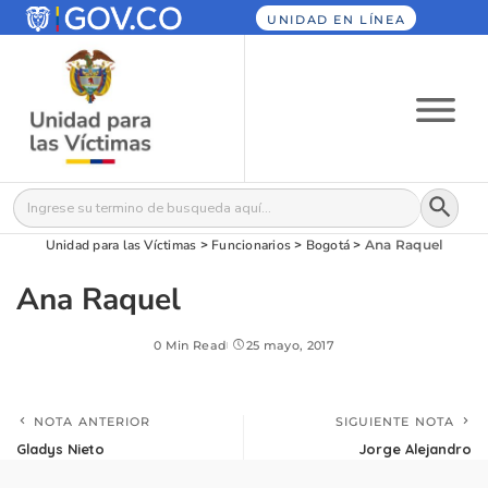
UNIDAD EN LÍNEA
Botón
Buscar:
Unidad para las Víctimas
>
Funcionarios
>
Bogotá
>
Ana Raquel
Ana Raquel
0 Min Read
25 mayo, 2017
NOTA ANTERIOR
SIGUIENTE NOTA
Gladys Nieto
Jorge Alejandro