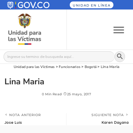
UNIDAD EN LÍNEA
Botón
Buscar:
Unidad para las Víctimas
>
Funcionarios
>
Bogotá
>
Lina Maria
Lina Maria
0 Min Read
25 mayo, 2017
NOTA ANTERIOR
SIGUIENTE NOTA
Jose Luis
Karen Dayana