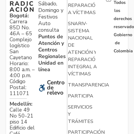
Todos
RADIC
Sábado,
REPARACIÓN
ACIÓN
Domingo y
los
A VÍCTIMAS
Bogotá:
Festivos
derechos
Carrera
Auto
SNARIV-
reservado
85D No.
consulta
SISTEMA
46A – 65
Gobierno
Puntos de
NACIONAL
Complejo
Atención y
de
logístico
DE
Centros
Colombia
San
ATENCIÓN Y
Regionales
Cayetano
REPARACIÓN
Unidad en
Horario:
INTEGRAL A
línea
8:00 a.m. –
VÍCTIMAS
4:00 p.m.
Código
Centro
TRANSPARENCIA
Postal:
de
relevo
111071
PARTICIPA
Medellín:
SERVICIOS
Calle 49
Y
No 50-21
TRÁMITES
piso 14
Edificio del
PARTICIPACIÓN
Café