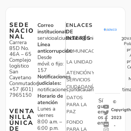
SEDE
Correo
ENLACES
NACIO
institucional:
DE
NAL
servicioalciudadano@unidadvictimas.gov.
INTERÉS
Carrera
Pol
Línea
85D No.
pr
anticorrupción:
COMUNICACIONES
46A – 65
Desde
Complejo
pr
LA UNIDAD
móvil o fijo:
logístico
C
157
San
ATENCIÓN Y
Notificaciones
Cayetano
M
SERVICIOS
judiciales:
Conmutador:
CIUDADANÍA
+57 (601)
notificaciones.juridicauariv@unidadvictim
7965150
Horario de
DATOS
Sí
atención
©
PARA LA
gu
Lunes a
Copyrigth
VENTA
en
PAZ
viernes
NILLA
os
2023
8:00 a.m. –
ÚNICA
FONDO
en:
-
6:00 p.m.
DE
PARA LA