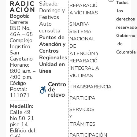
Todos
RADIC
Sábado,
REPARACIÓN
ACIÓN
Domingo y
los
A VÍCTIMAS
Bogotá:
Festivos
derechos
Carrera
Auto
SNARIV-
reservado
85D No.
consulta
SISTEMA
46A – 65
Gobierno
Puntos de
NACIONAL
Complejo
Atención y
de
logístico
DE
Centros
Colombia
San
ATENCIÓN Y
Regionales
Cayetano
REPARACIÓN
Unidad en
Horario:
INTEGRAL A
línea
8:00 a.m. –
VÍCTIMAS
4:00 p.m.
Código
Centro
TRANSPARENCIA
Postal:
de
relevo
111071
PARTICIPA
Medellín:
SERVICIOS
Calle 49
Y
No 50-21
TRÁMITES
piso 14
Edificio del
PARTICIPACIÓN
Café