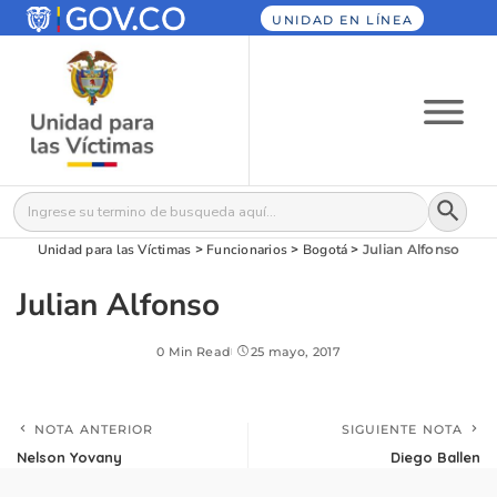
UNIDAD EN LÍNEA
Botón
Buscar:
Unidad para las Víctimas
>
Funcionarios
>
Bogotá
>
Julian Alfonso
Julian Alfonso
0 Min Read
25 mayo, 2017
NOTA ANTERIOR
SIGUIENTE NOTA
Nelson Yovany
Diego Ballen