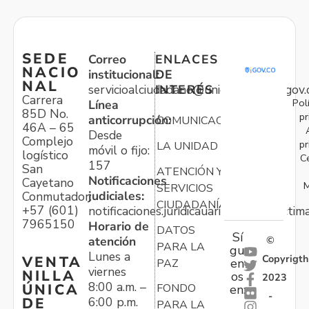
SEDE
Correo
ENLACES
NACIO
institucional:
DE
NAL
servicioalciudadano@unidadvictimas.gov.
INTERÉS
Carrera
Pol
Línea
85D No.
pr
anticorrupción:
COMUNICACIONES
46A – 65
Desde
Complejo
pr
LA UNIDAD
móvil o fijo:
logístico
C
157
San
ATENCIÓN Y
Notificaciones
Cayetano
M
SERVICIOS
judiciales:
Conmutador:
CIUDADANÍA
+57 (601)
notificaciones.juridicauariv@unidadvictim
7965150
Horario de
DATOS
Sí
atención
©
PARA LA
gu
Lunes a
Copyrigth
VENTA
en
PAZ
viernes
NILLA
os
2023
8:00 a.m. –
ÚNICA
FONDO
en:
-
6:00 p.m.
DE
PARA LA