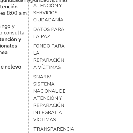
s.juridicauariv@unidadvictimas.gov.co
ATENCIÓN Y
tención
es 8:00 a.m.
SERVICIOS
CIUDADANÍA
ingo y
DATOS PARA
o consulta
LA PAZ
tención y
ionales
FONDO PARA
ínea
LA
REPARACIÓN
e relevo
A VÍCTIMAS
SNARIV-
SISTEMA
NACIONAL DE
ATENCIÓN Y
REPARACIÓN
INTEGRAL A
VÍCTIMAS
TRANSPARENCIA