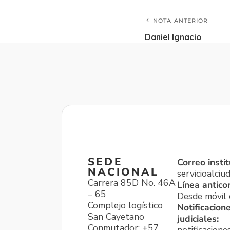
NOTA ANTERIOR
Daniel Ignacio
SEDE
Correo instit
NACIONAL
servicioalci
Carrera 85D No. 46A
Línea antico
– 65
Desde móvil o
Complejo logístico
Notificacion
San Cayetano
judiciales:
Conmutador: +57