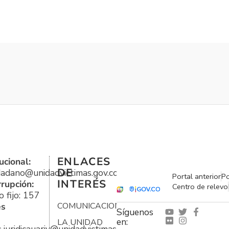
ENLACES
ucional:
DE
udadano@unidadvictimas.gov.co
Portal anterior
Po
INTERÉS
rrupción:
Centro de relevo
 fijo: 157
es
COMUNICACIONES
Síguenos
en:
LA UNIDAD