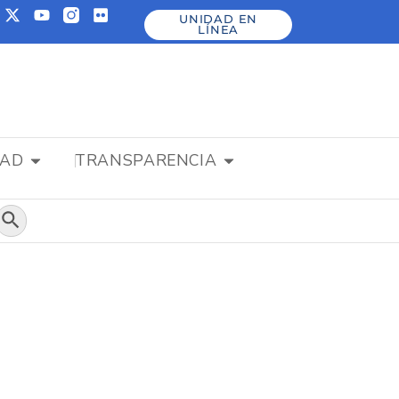
UNIDAD EN
LÍNEA
DAD
TRANSPARENCIA
Botón de búsqueda