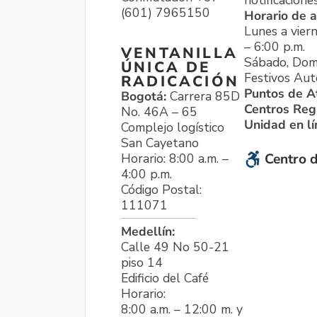
notificacione
(601) 7965150
Horario de a
Lunes a viern
– 6:00 p.m.
VENTANILLA
Sábado, Dom
ÚNICA DE
Festivos Aut
RADICACIÓN
Puntos de A
Bogotá:
Carrera 85D
Centros Reg
No. 46A – 65
Unidad en l
Complejo logístico
San Cayetano
Horario: 8:00 a.m. –
Centro d
4:00 p.m.
Código Postal:
111071
Medellín:
Calle 49 No 50-21
piso 14
Edificio del Café
Horario:
8:00 a.m. – 12:00 m. y