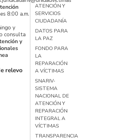
s.juridicauariv@unidadvictimas.gov.co
ATENCIÓN Y
tención
es 8:00 a.m.
SERVICIOS
CIUDADANÍA
ingo y
DATOS PARA
o consulta
LA PAZ
tención y
ionales
FONDO PARA
ínea
LA
REPARACIÓN
e relevo
A VÍCTIMAS
SNARIV-
SISTEMA
NACIONAL DE
ATENCIÓN Y
REPARACIÓN
INTEGRAL A
VÍCTIMAS
TRANSPARENCIA