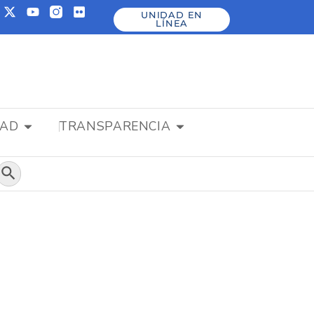
UNIDAD EN
LÍNEA
DAD
TRANSPARENCIA
Botón de búsqueda