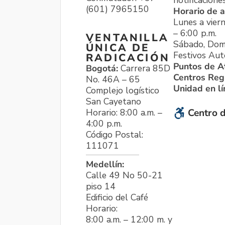
notificacione
(601) 7965150
Horario de a
Lunes a viern
– 6:00 p.m.
VENTANILLA
Sábado, Dom
ÚNICA DE
Festivos Aut
RADICACIÓN
Puntos de A
Bogotá:
Carrera 85D
Centros Reg
No. 46A – 65
Unidad en l
Complejo logístico
San Cayetano
Horario: 8:00 a.m. –
Centro d
4:00 p.m.
Código Postal:
111071
Medellín:
Calle 49 No 50-21
piso 14
Edificio del Café
Horario:
8:00 a.m. – 12:00 m. y