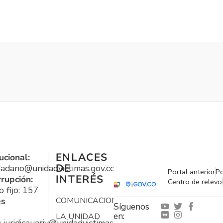
ENLACES
ucional:
DE
udadano@unidadvictimas.gov.co
Portal anterior
Po
INTERÉS
rrupción:
Centro de relevo
 fijo: 157
es
COMUNICACIONES
Síguenos
en:
LA UNIDAD