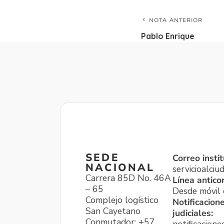
NOTA ANTERIOR
Pablo Enrique
SEDE
Correo instit
NACIONAL
servicioalci
Carrera 85D No. 46A
Línea antico
– 65
Desde móvil o
Complejo logístico
Notificacion
San Cayetano
judiciales:
Conmutador: +57