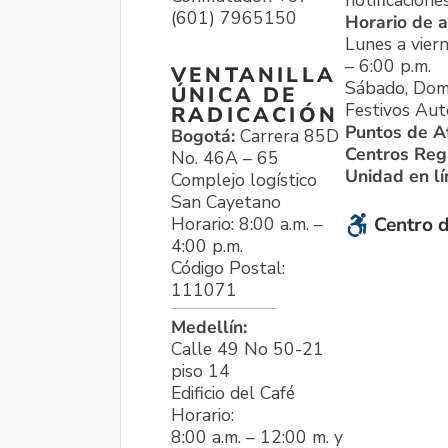
notificacione
(601) 7965150
Horario de a
Lunes a viern
– 6:00 p.m.
VENTANILLA
Sábado, Dom
ÚNICA DE
Festivos Aut
RADICACIÓN
Puntos de A
Bogotá:
Carrera 85D
Centros Reg
No. 46A – 65
Unidad en l
Complejo logístico
San Cayetano
Horario: 8:00 a.m. –
Centro d
4:00 p.m.
Código Postal:
111071
Medellín:
Calle 49 No 50-21
piso 14
Edificio del Café
Horario:
8:00 a.m. – 12:00 m. y