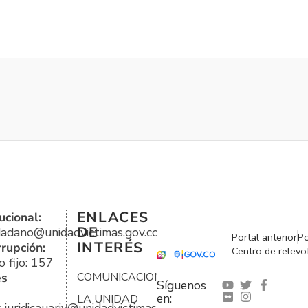
ENLACES
ucional:
DE
udadano@unidadvictimas.gov.co
Portal anterior
Po
INTERÉS
rrupción:
Centro de relevo
 fijo: 157
es
COMUNICACIONES
Síguenos
en:
LA UNIDAD