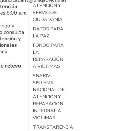
s.juridicauariv@unidadvictimas.gov.co
ATENCIÓN Y
tención
es 8:00 a.m.
SERVICIOS
CIUDADANÍA
ingo y
DATOS PARA
o consulta
LA PAZ
tención y
ionales
FONDO PARA
ínea
LA
REPARACIÓN
e relevo
A VÍCTIMAS
SNARIV-
SISTEMA
NACIONAL DE
ATENCIÓN Y
REPARACIÓN
INTEGRAL A
VÍCTIMAS
TRANSPARENCIA