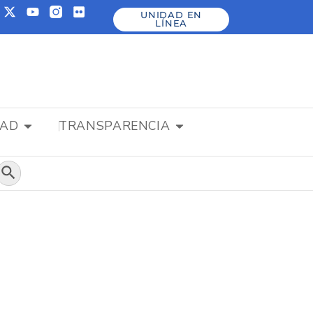
UNIDAD EN
LÍNEA
DAD
TRANSPARENCIA
Botón de búsqueda