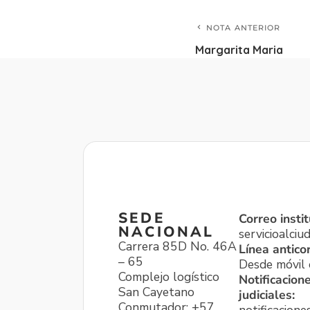
NOTA ANTERIOR
Margarita Maria
SEDE
Correo instit
NACIONAL
servicioalci
Carrera 85D No. 46A
Línea antico
– 65
Desde móvil o
Complejo logístico
Notificacion
San Cayetano
judiciales:
Conmutador: +57