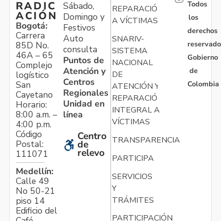
Todos
RADIC
Sábado,
REPARACIÓN
ACIÓN
Domingo y
los
A VÍCTIMAS
Bogotá:
Festivos
derechos
Carrera
Auto
SNARIV-
reservado
85D No.
consulta
SISTEMA
46A – 65
Gobierno
Puntos de
NACIONAL
Complejo
Atención y
de
logístico
DE
Centros
Colombia
San
ATENCIÓN Y
Regionales
Cayetano
REPARACIÓN
Unidad en
Horario:
INTEGRAL A
línea
8:00 a.m. –
VÍCTIMAS
4:00 p.m.
Código
Centro
TRANSPARENCIA
Postal:
de
relevo
111071
PARTICIPA
Medellín:
SERVICIOS
Calle 49
Y
No 50-21
TRÁMITES
piso 14
Edificio del
PARTICIPACIÓN
Café