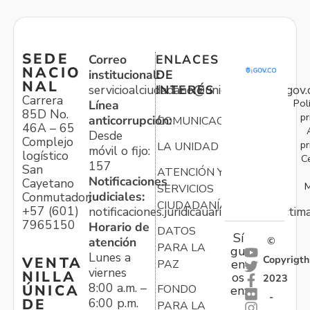
SEDE
Correo
ENLACES
NACIO
institucional:
DE
NAL
servicioalciudadano@unidadvictimas.gov.
INTERÉS
Carrera
Pol
Línea
85D No.
pr
anticorrupción:
COMUNICACIONES
46A – 65
Desde
Complejo
pr
LA UNIDAD
móvil o fijo:
logístico
C
157
San
ATENCIÓN Y
Notificaciones
Cayetano
M
SERVICIOS
judiciales:
Conmutador:
CIUDADANÍA
+57 (601)
notificaciones.juridicauariv@unidadvictim
7965150
Horario de
DATOS
Sí
atención
©
PARA LA
gu
Lunes a
Copyrigth
VENTA
en
PAZ
viernes
NILLA
os
2023
8:00 a.m. –
ÚNICA
FONDO
en:
-
6:00 p.m.
DE
PARA LA