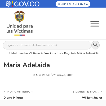
UNIDAD EN LÍNEA
Botón
Buscar:
Unidad para las Víctimas
>
Funcionarios
>
Bogotá
>
Maria Adelaida
Maria Adelaida
0 Min Read
25 mayo, 2017
NOTA ANTERIOR
SIGUIENTE NOTA
Diana Milena
William Javier