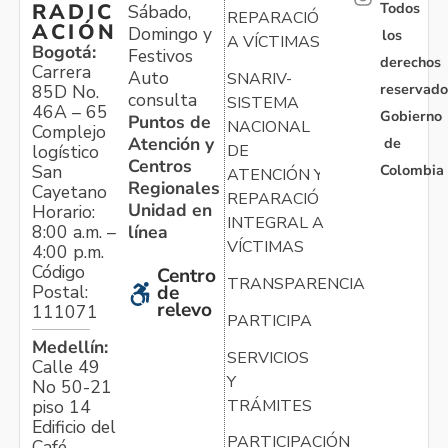
Todos
RADIC
Sábado,
REPARACIÓN
ACIÓN
Domingo y
los
A VÍCTIMAS
Bogotá:
Festivos
derechos
Carrera
Auto
SNARIV-
reservado
85D No.
consulta
SISTEMA
46A – 65
Gobierno
Puntos de
NACIONAL
Complejo
Atención y
de
logístico
DE
Centros
Colombia
San
ATENCIÓN Y
Regionales
Cayetano
REPARACIÓN
Unidad en
Horario:
INTEGRAL A
línea
8:00 a.m. –
VÍCTIMAS
4:00 p.m.
Código
Centro
TRANSPARENCIA
Postal:
de
relevo
111071
PARTICIPA
Medellín:
SERVICIOS
Calle 49
Y
No 50-21
TRÁMITES
piso 14
Edificio del
PARTICIPACIÓN
Café