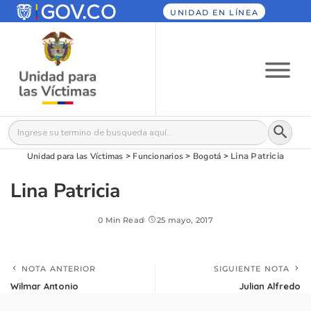
UNIDAD EN LÍNEA
Botón
Buscar:
Unidad para las Víctimas
>
Funcionarios
>
Bogotá
>
Lina Patricia
Lina Patricia
0 Min Read
25 mayo, 2017
NOTA ANTERIOR
SIGUIENTE NOTA
Wilmar Antonio
Julian Alfredo