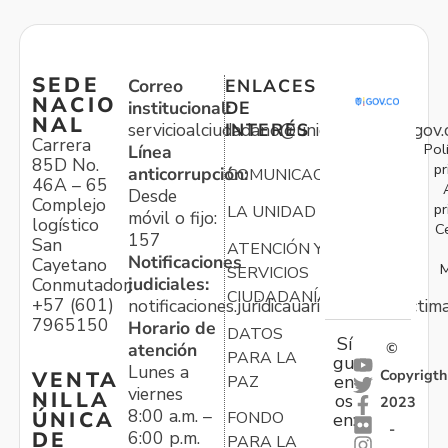
SEDE
Correo
ENLACES
NACIO
institucional:
DE
NAL
servicioalciudadano@unidadvictimas.gov.
INTERÉS
Carrera
Pol
Línea
85D No.
pr
anticorrupción:
COMUNICACIONES
46A – 65
Desde
Complejo
pr
LA UNIDAD
móvil o fijo:
logístico
C
157
San
ATENCIÓN Y
Notificaciones
Cayetano
M
SERVICIOS
judiciales:
Conmutador:
CIUDADANÍA
+57 (601)
notificaciones.juridicauariv@unidadvictim
7965150
Horario de
DATOS
Sí
atención
©
PARA LA
gu
Lunes a
Copyrigth
VENTA
en
PAZ
viernes
NILLA
os
2023
8:00 a.m. –
ÚNICA
FONDO
en:
-
6:00 p.m.
DE
PARA LA