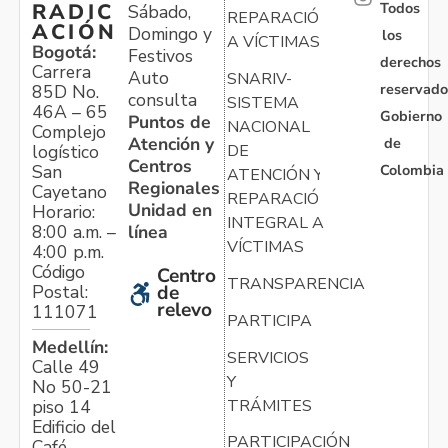
Todos
RADIC
Sábado,
REPARACIÓN
ACIÓN
Domingo y
los
A VÍCTIMAS
Bogotá:
Festivos
derechos
Carrera
Auto
SNARIV-
reservado
85D No.
consulta
SISTEMA
46A – 65
Gobierno
Puntos de
NACIONAL
Complejo
Atención y
de
logístico
DE
Centros
Colombia
San
ATENCIÓN Y
Regionales
Cayetano
REPARACIÓN
Unidad en
Horario:
INTEGRAL A
línea
8:00 a.m. –
VÍCTIMAS
4:00 p.m.
Código
Centro
TRANSPARENCIA
Postal:
de
relevo
111071
PARTICIPA
Medellín:
SERVICIOS
Calle 49
Y
No 50-21
TRÁMITES
piso 14
Edificio del
PARTICIPACIÓN
Café