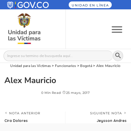
UNIDAD EN LÍNEA
Botón
Buscar:
Unidad para las Víctimas
>
Funcionarios
>
Bogotá
>
Alex Mauricio
Alex Mauricio
0 Min Read
25 mayo, 2017
NOTA ANTERIOR
SIGUIENTE NOTA
Cira Dolores
Jeysson Andres