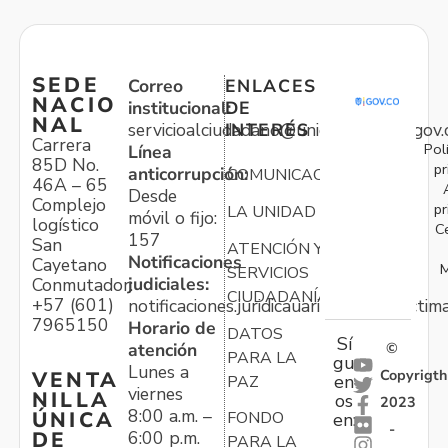
SEDE
Correo
ENLACES
NACIO
institucional:
DE
NAL
servicioalciudadano@unidadvictimas.gov.
INTERÉS
Carrera
Pol
Línea
85D No.
pr
anticorrupción:
COMUNICACIONES
46A – 65
Desde
Complejo
pr
LA UNIDAD
móvil o fijo:
logístico
C
157
San
ATENCIÓN Y
Notificaciones
Cayetano
M
SERVICIOS
judiciales:
Conmutador:
CIUDADANÍA
+57 (601)
notificaciones.juridicauariv@unidadvictim
7965150
Horario de
DATOS
Sí
atención
©
PARA LA
gu
Lunes a
Copyrigth
VENTA
en
PAZ
viernes
NILLA
os
2023
8:00 a.m. –
ÚNICA
FONDO
en:
-
6:00 p.m.
DE
PARA LA