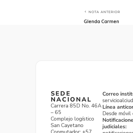
NOTA ANTERIOR
Glenda Carmen
SEDE
Correo instit
NACIONAL
servicioalci
Carrera 85D No. 46A
Línea antico
– 65
Desde móvil o
Complejo logístico
Notificacion
San Cayetano
judiciales:
Conmutador: +57