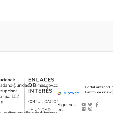
ENLACES
ucional:
DE
udadano@unidadvictimas.gov.co
Portal anterior
Po
INTERÉS
rrupción:
Centro de relevo
 fijo: 157
es
COMUNICACIONES
Síguenos
en:
LA UNIDAD