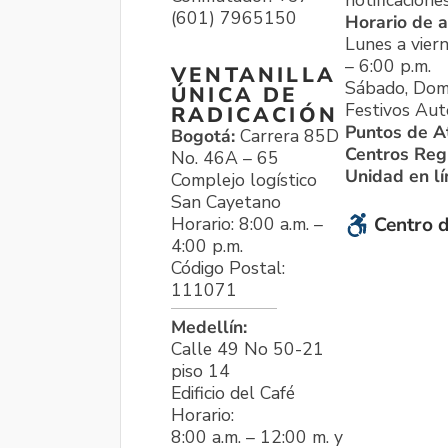
notificacione
(601) 7965150
Horario de a
Lunes a viern
– 6:00 p.m.
VENTANILLA
Sábado, Dom
ÚNICA DE
Festivos Aut
RADICACIÓN
Puntos de A
Bogotá:
Carrera 85D
Centros Reg
No. 46A – 65
Unidad en l
Complejo logístico
San Cayetano
Horario: 8:00 a.m. –
Centro d
4:00 p.m.
Código Postal:
111071
Medellín:
Calle 49 No 50-21
piso 14
Edificio del Café
Horario:
8:00 a.m. – 12:00 m. y