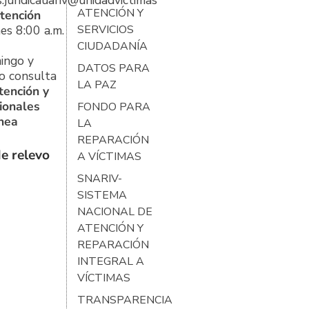
s.juridicauariv@unidadvictimas.gov.co
ATENCIÓN Y
tención
es 8:00 a.m.
SERVICIOS
CIUDADANÍA
ingo y
DATOS PARA
o consulta
LA PAZ
tención y
ionales
FONDO PARA
ínea
LA
REPARACIÓN
e relevo
A VÍCTIMAS
SNARIV-
SISTEMA
NACIONAL DE
ATENCIÓN Y
REPARACIÓN
INTEGRAL A
VÍCTIMAS
TRANSPARENCIA