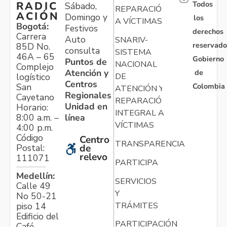
Todos
RADIC
Sábado,
REPARACIÓN
ACIÓN
Domingo y
los
A VÍCTIMAS
Bogotá:
Festivos
derechos
Carrera
Auto
SNARIV-
reservado
85D No.
consulta
SISTEMA
46A – 65
Gobierno
Puntos de
NACIONAL
Complejo
Atención y
de
logístico
DE
Centros
Colombia
San
ATENCIÓN Y
Regionales
Cayetano
REPARACIÓN
Unidad en
Horario:
INTEGRAL A
línea
8:00 a.m. –
VÍCTIMAS
4:00 p.m.
Código
Centro
TRANSPARENCIA
Postal:
de
relevo
111071
PARTICIPA
Medellín:
SERVICIOS
Calle 49
Y
No 50-21
TRÁMITES
piso 14
Edificio del
PARTICIPACIÓN
Café