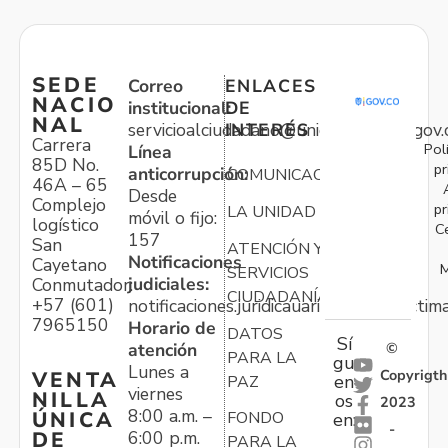
SEDE
Correo
ENLACES
NACIO
institucional:
DE
NAL
servicioalciudadano@unidadvictimas.gov.
INTERÉS
Carrera
Pol
Línea
85D No.
pr
anticorrupción:
COMUNICACIONES
46A – 65
Desde
Complejo
pr
LA UNIDAD
móvil o fijo:
logístico
C
157
San
ATENCIÓN Y
Notificaciones
Cayetano
M
SERVICIOS
judiciales:
Conmutador:
CIUDADANÍA
+57 (601)
notificaciones.juridicauariv@unidadvictim
7965150
Horario de
DATOS
Sí
atención
©
PARA LA
gu
Lunes a
Copyrigth
VENTA
en
PAZ
viernes
NILLA
os
2023
8:00 a.m. –
ÚNICA
FONDO
en:
-
6:00 p.m.
DE
PARA LA