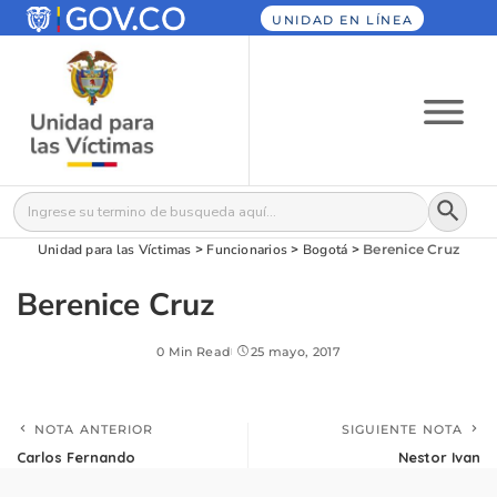
UNIDAD EN LÍNEA
Botón
Buscar:
Unidad para las Víctimas
>
Funcionarios
>
Bogotá
>
Berenice Cruz
Berenice Cruz
0 Min Read
25 mayo, 2017
NOTA ANTERIOR
SIGUIENTE NOTA
Carlos Fernando
Nestor Ivan