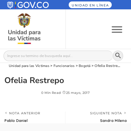
UNIDAD EN LÍNEA
Botón
Buscar:
Unidad para las Víctimas
>
Funcionarios
>
Bogotá
>
Ofelia Restrepo
Ofelia Restrepo
0 Min Read
25 mayo, 2017
NOTA ANTERIOR
SIGUIENTE NOTA
Pablo Daniel
Sandra Milena