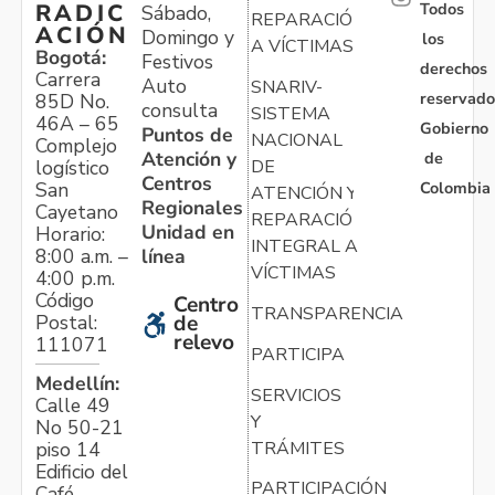
Todos
RADIC
Sábado,
REPARACIÓN
ACIÓN
Domingo y
los
A VÍCTIMAS
Bogotá:
Festivos
derechos
Carrera
Auto
SNARIV-
reservado
85D No.
consulta
SISTEMA
46A – 65
Gobierno
Puntos de
NACIONAL
Complejo
Atención y
de
logístico
DE
Centros
Colombia
San
ATENCIÓN Y
Regionales
Cayetano
REPARACIÓN
Unidad en
Horario:
INTEGRAL A
línea
8:00 a.m. –
VÍCTIMAS
4:00 p.m.
Código
Centro
TRANSPARENCIA
Postal:
de
relevo
111071
PARTICIPA
Medellín:
SERVICIOS
Calle 49
Y
No 50-21
TRÁMITES
piso 14
Edificio del
PARTICIPACIÓN
Café