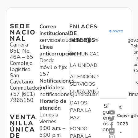
SEDE
Correo
ENLACES
NACIO
institucional:
DE
NAL
servicioalciudadano@unidadvictimas.gov.
INTERÉS
Carrera
Pol
Línea
85D No.
pr
anticorrupción:
COMUNICACIONES
46A – 65
Desde
Complejo
pr
LA UNIDAD
móvil o fijo:
logístico
C
157
San
ATENCIÓN Y
Notificaciones
Cayetano
M
SERVICIOS
judiciales:
Conmutador:
CIUDADANÍA
+57 (601)
notificaciones.juridicauariv@unidadvictim
7965150
Horario de
DATOS
Sí
atención
©
PARA LA
gu
Lunes a
Copyrigth
VENTA
en
PAZ
viernes
NILLA
os
2023
8:00 a.m. –
ÚNICA
FONDO
en:
-
6:00 p.m.
DE
PARA LA