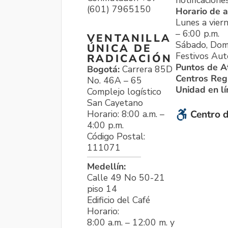
notificacione
(601) 7965150
Horario de a
Lunes a viern
– 6:00 p.m.
VENTANILLA
Sábado, Dom
ÚNICA DE
Festivos Aut
RADICACIÓN
Puntos de A
Bogotá:
Carrera 85D
Centros Reg
No. 46A – 65
Unidad en l
Complejo logístico
San Cayetano
Horario: 8:00 a.m. –
Centro d
4:00 p.m.
Código Postal:
111071
Medellín:
Calle 49 No 50-21
piso 14
Edificio del Café
Horario:
8:00 a.m. – 12:00 m. y