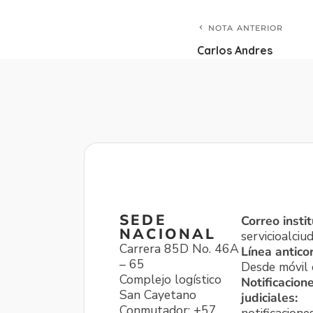
NOTA ANTERIOR
Carlos Andres
SEDE
Correo instit
NACIONAL
servicioalci
Carrera 85D No. 46A
Línea antico
– 65
Desde móvil o
Complejo logístico
Notificacion
San Cayetano
judiciales:
Conmutador: +57