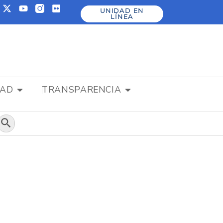
UNIDAD EN
LÍNEA
DAD
TRANSPARENCIA
Botón de búsqueda