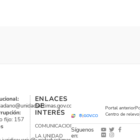
ENLACES
ucional:
DE
udadano@unidadvictimas.gov.co
Portal anterior
Po
INTERÉS
rrupción:
Centro de relevo
 fijo: 157
es
COMUNICACIONES
Síguenos
en:
LA UNIDAD