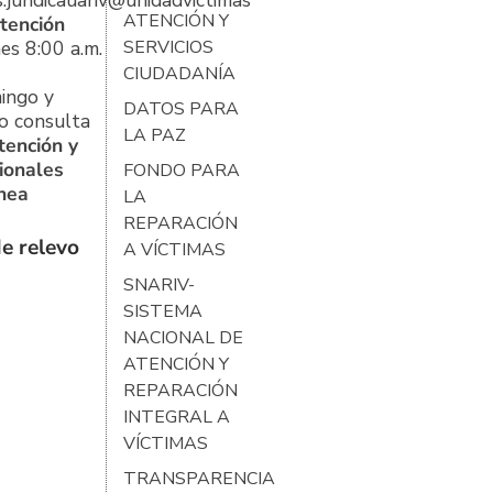
s.juridicauariv@unidadvictimas.gov.co
ATENCIÓN Y
tención
es 8:00 a.m.
SERVICIOS
CIUDADANÍA
ingo y
DATOS PARA
o consulta
LA PAZ
tención y
ionales
FONDO PARA
ínea
LA
REPARACIÓN
e relevo
A VÍCTIMAS
SNARIV-
SISTEMA
NACIONAL DE
ATENCIÓN Y
REPARACIÓN
INTEGRAL A
VÍCTIMAS
TRANSPARENCIA