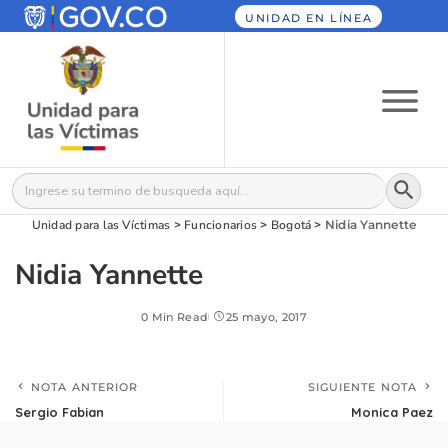
UNIDAD EN LÍNEA
Botón
Buscar:
Unidad para las Víctimas
>
Funcionarios
>
Bogotá
>
Nidia Yannette
Nidia Yannette
0 Min Read
25 mayo, 2017
NOTA ANTERIOR
SIGUIENTE NOTA
Sergio Fabian
Monica Paez