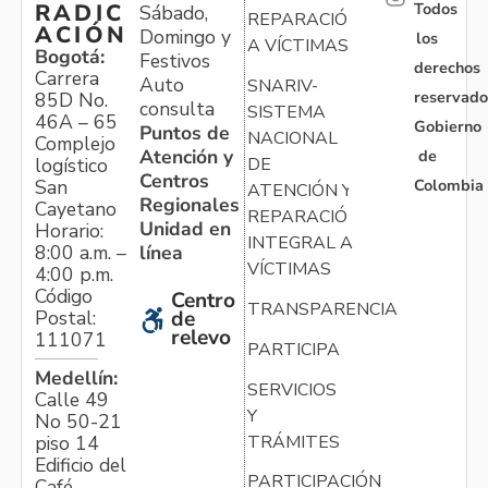
Todos
RADIC
Sábado,
REPARACIÓN
ACIÓN
Domingo y
los
A VÍCTIMAS
Bogotá:
Festivos
derechos
Carrera
Auto
SNARIV-
reservado
85D No.
consulta
SISTEMA
46A – 65
Gobierno
Puntos de
NACIONAL
Complejo
Atención y
de
logístico
DE
Centros
Colombia
San
ATENCIÓN Y
Regionales
Cayetano
REPARACIÓN
Unidad en
Horario:
INTEGRAL A
línea
8:00 a.m. –
VÍCTIMAS
4:00 p.m.
Código
Centro
TRANSPARENCIA
Postal:
de
relevo
111071
PARTICIPA
Medellín:
SERVICIOS
Calle 49
Y
No 50-21
TRÁMITES
piso 14
Edificio del
PARTICIPACIÓN
Café