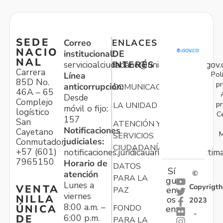
SEDE
Correo
ENLACES
NACIO
institucional:
DE
NAL
servicioalciudadano@unidadvictimas.gov.
INTERÉS
Carrera
Pol
Línea
85D No.
pr
anticorrupción:
COMUNICACIONES
46A – 65
Desde
Complejo
pr
LA UNIDAD
móvil o fijo:
logístico
C
157
San
ATENCIÓN Y
Notificaciones
Cayetano
M
SERVICIOS
judiciales:
Conmutador:
CIUDADANÍA
+57 (601)
notificaciones.juridicauariv@unidadvictim
7965150
Horario de
DATOS
Sí
atención
©
PARA LA
gu
Lunes a
Copyrigth
VENTA
en
PAZ
viernes
NILLA
os
2023
8:00 a.m. –
ÚNICA
FONDO
en:
-
6:00 p.m.
DE
PARA LA