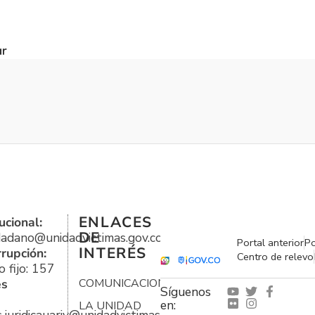
ar
ENLACES
ucional:
DE
udadano@unidadvictimas.gov.co
Portal anterior
Po
INTERÉS
rrupción:
Centro de relevo
 fijo: 157
es
COMUNICACIONES
Síguenos
en:
LA UNIDAD