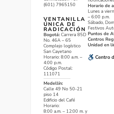
notificacione
(601) 7965150
Horario de a
Lunes a viern
– 6:00 p.m.
VENTANILLA
Sábado, Dom
ÚNICA DE
Festivos Aut
RADICACIÓN
Puntos de A
Bogotá:
Carrera 85D
Centros Reg
No. 46A – 65
Unidad en l
Complejo logístico
San Cayetano
Horario: 8:00 a.m. –
Centro d
4:00 p.m.
Código Postal:
111071
Medellín:
Calle 49 No 50-21
piso 14
Edificio del Café
Horario:
8:00 a.m. – 12:00 m. y