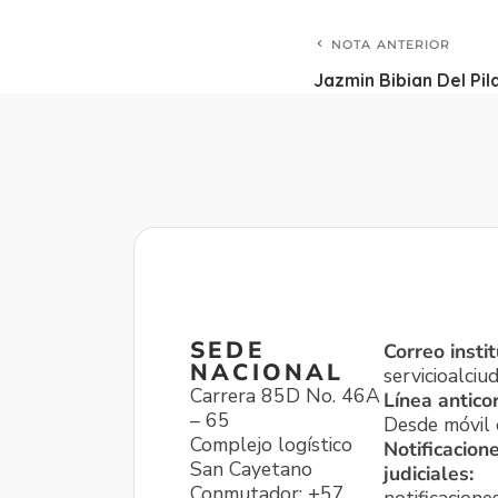
NOTA ANTERIOR
Jazmin Bibian Del Pil
SEDE
Correo instit
NACIONAL
servicioalci
Carrera 85D No. 46A
Línea antico
– 65
Desde móvil o
Complejo logístico
Notificacion
San Cayetano
judiciales:
Conmutador: +57