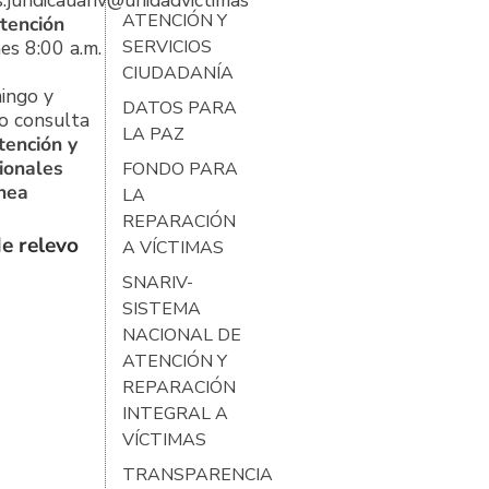
s.juridicauariv@unidadvictimas.gov.co
ATENCIÓN Y
tención
es 8:00 a.m.
SERVICIOS
CIUDADANÍA
ingo y
DATOS PARA
o consulta
LA PAZ
tención y
ionales
FONDO PARA
ínea
LA
REPARACIÓN
e relevo
A VÍCTIMAS
SNARIV-
SISTEMA
NACIONAL DE
ATENCIÓN Y
REPARACIÓN
INTEGRAL A
VÍCTIMAS
TRANSPARENCIA