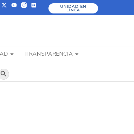
UNIDAD EN
LÍNEA
DAD
TRANSPARENCIA
Botón de búsqueda