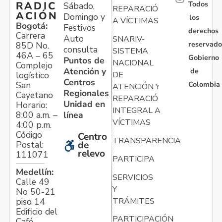
Todos
RADIC
Sábado,
REPARACIÓN
ACIÓN
Domingo y
los
A VÍCTIMAS
Bogotá:
Festivos
derechos
Carrera
Auto
SNARIV-
reservado
85D No.
consulta
SISTEMA
46A – 65
Gobierno
Puntos de
NACIONAL
Complejo
Atención y
de
logístico
DE
Centros
Colombia
San
ATENCIÓN Y
Regionales
Cayetano
REPARACIÓN
Unidad en
Horario:
INTEGRAL A
línea
8:00 a.m. –
VÍCTIMAS
4:00 p.m.
Código
Centro
TRANSPARENCIA
Postal:
de
relevo
111071
PARTICIPA
Medellín:
SERVICIOS
Calle 49
Y
No 50-21
TRÁMITES
piso 14
Edificio del
PARTICIPACIÓN
Café