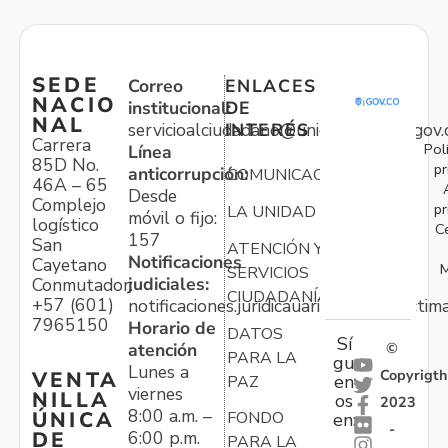
SEDE
Correo
ENLACES
NACIO
institucional:
DE
NAL
servicioalciudadano@unidadvictimas.gov.
INTERÉS
Carrera
Pol
Línea
85D No.
pr
anticorrupción:
COMUNICACIONES
46A – 65
Desde
Complejo
pr
LA UNIDAD
móvil o fijo:
logístico
C
157
San
ATENCIÓN Y
Notificaciones
Cayetano
M
SERVICIOS
judiciales:
Conmutador:
CIUDADANÍA
+57 (601)
notificaciones.juridicauariv@unidadvictim
7965150
Horario de
DATOS
Sí
atención
©
PARA LA
gu
Lunes a
Copyrigth
VENTA
en
PAZ
viernes
NILLA
os
2023
8:00 a.m. –
ÚNICA
FONDO
en:
-
6:00 p.m.
DE
PARA LA