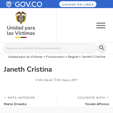
UNIDAD EN LÍNEA
Botón
Buscar:
Unidad para las Víctimas
>
Funcionarios
>
Bogotá
>
Janeth Cristina
Janeth Cristina
0 Min Read
25 mayo, 2017
NOTA ANTERIOR
SIGUIENTE NOTA
Mario Ernesto
Yovani Alfonso