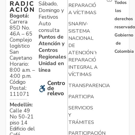
Todos
RADIC
Sábado,
REPARACIÓN
ACIÓN
Domingo y
los
A VÍCTIMAS
Bogotá:
Festivos
derechos
Carrera
Auto
SNARIV-
reservado
85D No.
consulta
SISTEMA
46A – 65
Gobierno
Puntos de
NACIONAL
Complejo
Atención y
de
logístico
DE
Centros
Colombia
San
ATENCIÓN Y
Regionales
Cayetano
REPARACIÓN
Unidad en
Horario:
INTEGRAL A
línea
8:00 a.m. –
VÍCTIMAS
4:00 p.m.
Código
Centro
TRANSPARENCIA
Postal:
de
relevo
111071
PARTICIPA
Medellín:
SERVICIOS
Calle 49
Y
No 50-21
TRÁMITES
piso 14
Edificio del
PARTICIPACIÓN
Café