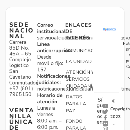
SEDE
Correo
ENLACES
NACIO
institucional:
DE
NAL
servicioalciudadano@unidadvictimas.gov.
INTERÉS
Carrera
Pol
Línea
85D No.
pr
anticorrupción:
COMUNICACIONES
46A – 65
Desde
Complejo
pr
LA UNIDAD
móvil o fijo:
logístico
C
157
San
ATENCIÓN Y
Notificaciones
Cayetano
M
SERVICIOS
judiciales:
Conmutador:
CIUDADANÍA
+57 (601)
notificaciones.juridicauariv@unidadvictim
7965150
Horario de
DATOS
Sí
atención
©
PARA LA
gu
Lunes a
Copyrigth
VENTA
en
PAZ
viernes
NILLA
os
2023
8:00 a.m. –
ÚNICA
FONDO
en:
-
6:00 p.m.
DE
PARA LA