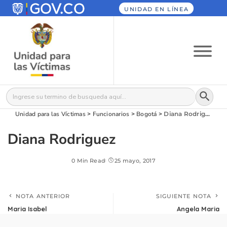
UNIDAD EN LÍNEA
Botón
Buscar:
Unidad para las Víctimas
>
Funcionarios
>
Bogotá
>
Diana Rodriguez
Diana Rodriguez
0 Min Read
25 mayo, 2017
NOTA ANTERIOR
SIGUIENTE NOTA
Maria Isabel
Angela Maria