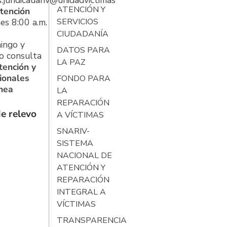
s.juridicauariv@unidadvictimas.gov.co
ATENCIÓN Y
tención
es 8:00 a.m.
SERVICIOS
CIUDADANÍA
ingo y
DATOS PARA
o consulta
LA PAZ
tención y
ionales
FONDO PARA
ínea
LA
REPARACIÓN
e relevo
A VÍCTIMAS
SNARIV-
SISTEMA
NACIONAL DE
ATENCIÓN Y
REPARACIÓN
INTEGRAL A
VÍCTIMAS
TRANSPARENCIA