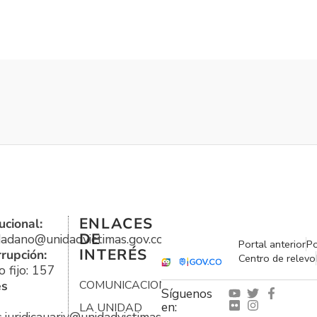
ENLACES
ucional:
DE
udadano@unidadvictimas.gov.co
Portal anterior
Po
INTERÉS
rrupción:
Centro de relevo
 fijo: 157
es
COMUNICACIONES
Síguenos
en:
LA UNIDAD