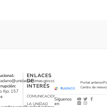
ENLACES
ucional:
DE
udadano@unidadvictimas.gov.co
Portal anterior
Po
INTERÉS
rrupción:
Centro de relevo
 fijo: 157
es
COMUNICACIONES
Síguenos
en:
LA UNIDAD