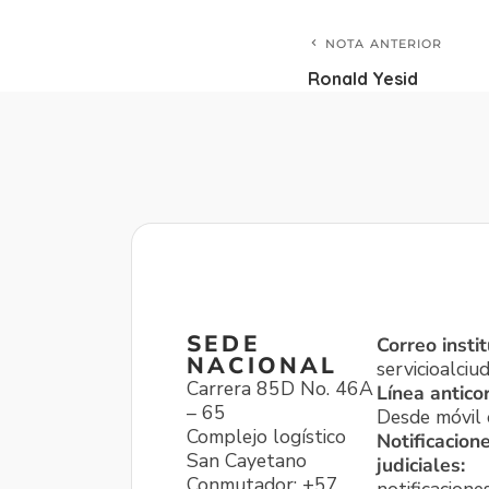
NOTA ANTERIOR
Ronald Yesid
SEDE
Correo instit
NACIONAL
servicioalci
Carrera 85D No. 46A
Línea antico
– 65
Desde móvil o
Complejo logístico
Notificacion
San Cayetano
judiciales:
Conmutador: +57