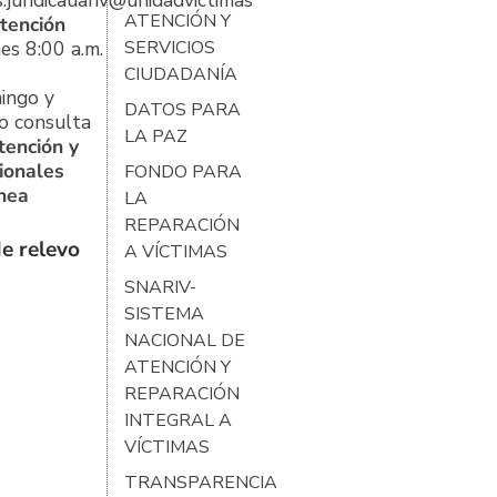
s.juridicauariv@unidadvictimas.gov.co
ATENCIÓN Y
tención
es 8:00 a.m.
SERVICIOS
CIUDADANÍA
ingo y
DATOS PARA
o consulta
LA PAZ
tención y
ionales
FONDO PARA
ínea
LA
REPARACIÓN
e relevo
A VÍCTIMAS
SNARIV-
SISTEMA
NACIONAL DE
ATENCIÓN Y
REPARACIÓN
INTEGRAL A
VÍCTIMAS
TRANSPARENCIA