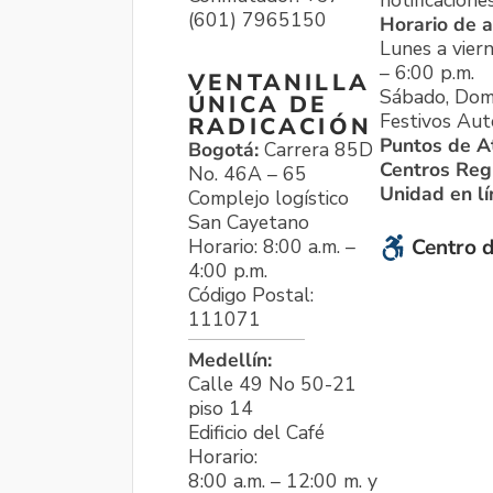
notificacione
(601) 7965150
Horario de a
Lunes a viern
– 6:00 p.m.
VENTANILLA
Sábado, Dom
ÚNICA DE
Festivos Aut
RADICACIÓN
Puntos de A
Bogotá:
Carrera 85D
Centros Reg
No. 46A – 65
Unidad en l
Complejo logístico
San Cayetano
Horario: 8:00 a.m. –
Centro d
4:00 p.m.
Código Postal:
111071
Medellín:
Calle 49 No 50-21
piso 14
Edificio del Café
Horario:
8:00 a.m. – 12:00 m. y