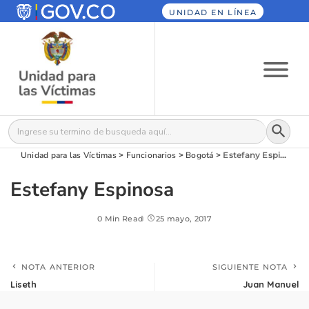
UNIDAD EN LÍNEA
Botón
Buscar:
Unidad para las Víctimas
>
Funcionarios
>
Bogotá
>
Estefany Espinosa
Estefany Espinosa
0 Min Read
25 mayo, 2017
NOTA ANTERIOR
SIGUIENTE NOTA
Liseth
Juan Manuel