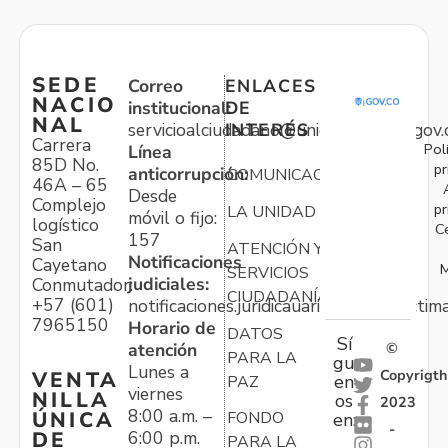
SEDE
Correo
ENLACES
NACIO
institucional:
DE
NAL
servicioalciudadano@unidadvictimas.gov.
INTERÉS
Carrera
Pol
Línea
85D No.
pr
anticorrupción:
COMUNICACIONES
46A – 65
Desde
Complejo
pr
LA UNIDAD
móvil o fijo:
logístico
C
157
San
ATENCIÓN Y
Notificaciones
Cayetano
M
SERVICIOS
judiciales:
Conmutador:
CIUDADANÍA
+57 (601)
notificaciones.juridicauariv@unidadvictim
7965150
Horario de
DATOS
Sí
atención
©
PARA LA
gu
Lunes a
Copyrigth
VENTA
en
PAZ
viernes
NILLA
os
2023
8:00 a.m. –
ÚNICA
FONDO
en:
-
6:00 p.m.
DE
PARA LA