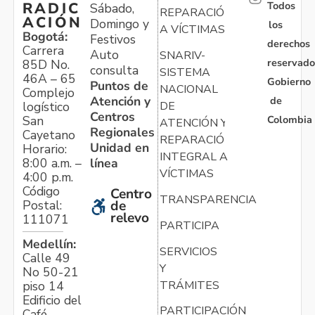
Todos
RADIC
Sábado,
REPARACIÓN
ACIÓN
Domingo y
los
A VÍCTIMAS
Bogotá:
Festivos
derechos
Carrera
Auto
SNARIV-
reservado
85D No.
consulta
SISTEMA
46A – 65
Gobierno
Puntos de
NACIONAL
Complejo
Atención y
de
logístico
DE
Centros
Colombia
San
ATENCIÓN Y
Regionales
Cayetano
REPARACIÓN
Unidad en
Horario:
INTEGRAL A
línea
8:00 a.m. –
VÍCTIMAS
4:00 p.m.
Código
Centro
TRANSPARENCIA
Postal:
de
relevo
111071
PARTICIPA
Medellín:
SERVICIOS
Calle 49
Y
No 50-21
TRÁMITES
piso 14
Edificio del
PARTICIPACIÓN
Café