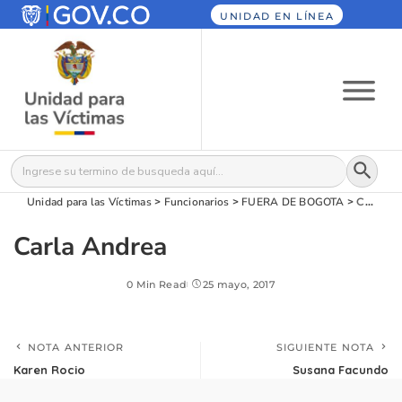
UNIDAD EN LÍNEA
Botón
Buscar:
Unidad para las Víctimas
>
Funcionarios
>
FUERA DE BOGOTA
>
Carla Andrea
Carla Andrea
0 Min Read
25 mayo, 2017
NOTA ANTERIOR
SIGUIENTE NOTA
Karen Rocio
Susana Facundo