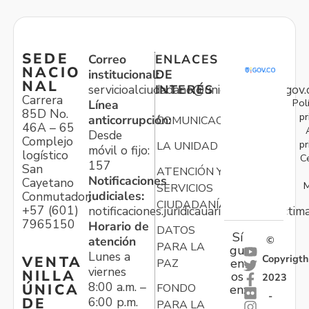
SEDE
Correo
ENLACES
NACIO
institucional:
DE
NAL
servicioalciudadano@unidadvictimas.gov.
INTERÉS
Carrera
Pol
Línea
85D No.
pr
anticorrupción:
COMUNICACIONES
46A – 65
Desde
Complejo
pr
LA UNIDAD
móvil o fijo:
logístico
C
157
San
ATENCIÓN Y
Notificaciones
Cayetano
M
SERVICIOS
judiciales:
Conmutador:
CIUDADANÍA
+57 (601)
notificaciones.juridicauariv@unidadvictim
7965150
Horario de
DATOS
Sí
atención
©
PARA LA
gu
Lunes a
Copyrigth
VENTA
en
PAZ
viernes
NILLA
os
2023
8:00 a.m. –
ÚNICA
FONDO
en:
-
6:00 p.m.
DE
PARA LA