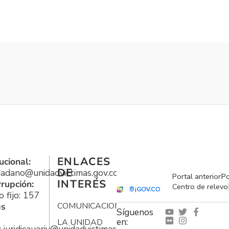
ENLACES
ucional:
DE
udadano@unidadvictimas.gov.co
Portal anterior
Po
INTERÉS
rrupción:
Centro de relevo
 fijo: 157
es
COMUNICACIONES
Síguenos
en:
LA UNIDAD