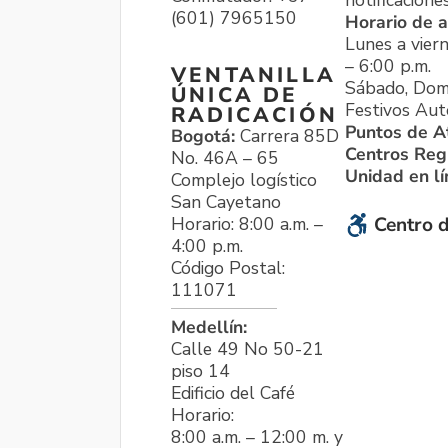
notificacione
(601) 7965150
Horario de a
Lunes a viern
– 6:00 p.m.
VENTANILLA
Sábado, Dom
ÚNICA DE
Festivos Aut
RADICACIÓN
Puntos de A
Bogotá:
Carrera 85D
Centros Reg
No. 46A – 65
Unidad en l
Complejo logístico
San Cayetano
Horario: 8:00 a.m. –
Centro d
4:00 p.m.
Código Postal:
111071
Medellín:
Calle 49 No 50-21
piso 14
Edificio del Café
Horario:
8:00 a.m. – 12:00 m. y