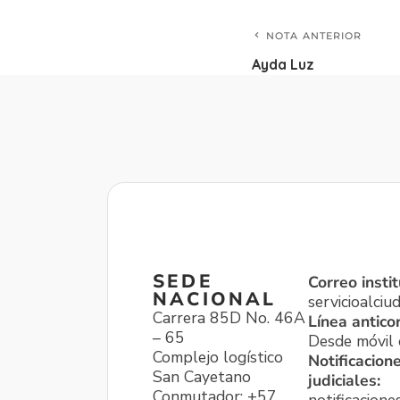
NOTA ANTERIOR
Ayda Luz
SEDE
Correo instit
NACIONAL
servicioalci
Carrera 85D No. 46A
Línea antico
– 65
Desde móvil o
Complejo logístico
Notificacion
San Cayetano
judiciales:
Conmutador: +57