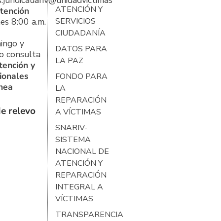
s.juridicauariv@unidadvictimas.gov.co
ATENCIÓN Y
tención
es 8:00 a.m.
SERVICIOS
CIUDADANÍA
ingo y
DATOS PARA
o consulta
LA PAZ
tención y
ionales
FONDO PARA
ínea
LA
REPARACIÓN
e relevo
A VÍCTIMAS
SNARIV-
SISTEMA
NACIONAL DE
ATENCIÓN Y
REPARACIÓN
INTEGRAL A
VÍCTIMAS
TRANSPARENCIA