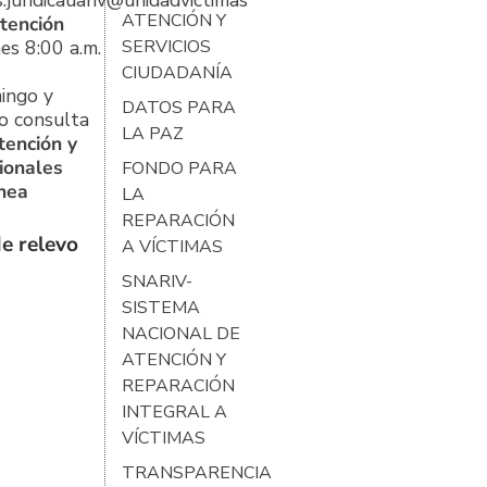
s.juridicauariv@unidadvictimas.gov.co
ATENCIÓN Y
tención
es 8:00 a.m.
SERVICIOS
CIUDADANÍA
ingo y
DATOS PARA
o consulta
LA PAZ
tención y
ionales
FONDO PARA
ínea
LA
REPARACIÓN
e relevo
A VÍCTIMAS
SNARIV-
SISTEMA
NACIONAL DE
ATENCIÓN Y
REPARACIÓN
INTEGRAL A
VÍCTIMAS
TRANSPARENCIA