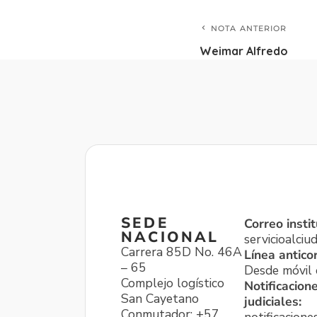
NOTA ANTERIOR
Weimar Alfredo
SEDE
Correo instit
NACIONAL
servicioalci
Carrera 85D No. 46A
Línea antico
– 65
Desde móvil o
Complejo logístico
Notificacion
San Cayetano
judiciales:
Conmutador: +57