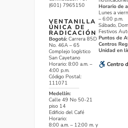
notificacione
(601) 7965150
Horario de a
Lunes a viern
– 6:00 p.m.
VENTANILLA
Sábado, Dom
ÚNICA DE
Festivos Aut
RADICACIÓN
Puntos de A
Bogotá:
Carrera 85D
Centros Reg
No. 46A – 65
Unidad en l
Complejo logístico
San Cayetano
Horario: 8:00 a.m. –
Centro d
4:00 p.m.
Código Postal:
111071
Medellín:
Calle 49 No 50-21
piso 14
Edificio del Café
Horario:
8:00 a.m. – 12:00 m. y