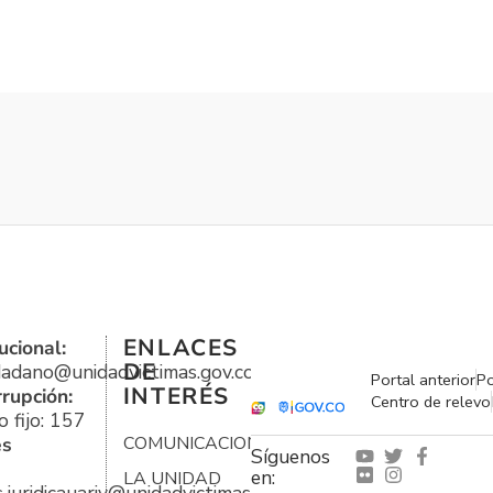
ENLACES
ucional:
DE
udadano@unidadvictimas.gov.co
Portal anterior
Po
INTERÉS
rrupción:
Centro de relevo
 fijo: 157
es
COMUNICACIONES
Síguenos
en:
LA UNIDAD