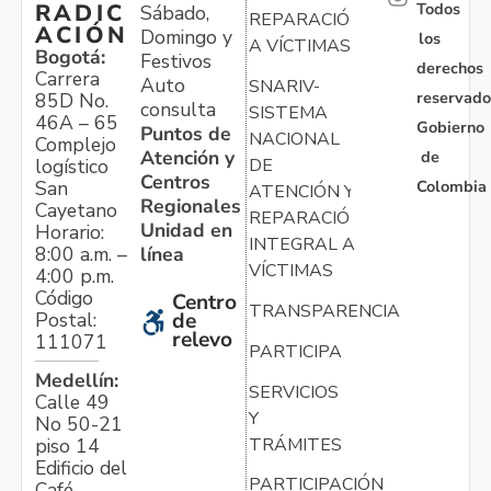
Todos
RADIC
Sábado,
REPARACIÓN
ACIÓN
Domingo y
los
A VÍCTIMAS
Bogotá:
Festivos
derechos
Carrera
Auto
SNARIV-
reservado
85D No.
consulta
SISTEMA
46A – 65
Gobierno
Puntos de
NACIONAL
Complejo
Atención y
de
logístico
DE
Centros
Colombia
San
ATENCIÓN Y
Regionales
Cayetano
REPARACIÓN
Unidad en
Horario:
INTEGRAL A
línea
8:00 a.m. –
VÍCTIMAS
4:00 p.m.
Código
Centro
TRANSPARENCIA
Postal:
de
relevo
111071
PARTICIPA
Medellín:
SERVICIOS
Calle 49
Y
No 50-21
TRÁMITES
piso 14
Edificio del
PARTICIPACIÓN
Café