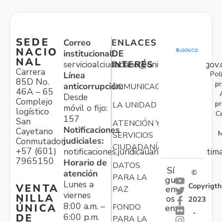
SEDE
Correo
ENLACES
NACIO
institucional:
DE
NAL
servicioalciudadano@unidadvictimas.gov.
INTERÉS
Carrera
Pol
Línea
85D No.
pr
anticorrupción:
COMUNICACIONES
46A – 65
Desde
Complejo
pr
LA UNIDAD
móvil o fijo:
logístico
C
157
San
ATENCIÓN Y
Notificaciones
Cayetano
M
SERVICIOS
judiciales:
Conmutador:
CIUDADANÍA
+57 (601)
notificaciones.juridicauariv@unidadvictim
7965150
Horario de
DATOS
Sí
atención
©
PARA LA
gu
Lunes a
Copyrigth
VENTA
en
PAZ
viernes
NILLA
os
2023
8:00 a.m. –
ÚNICA
FONDO
en:
-
6:00 p.m.
DE
PARA LA