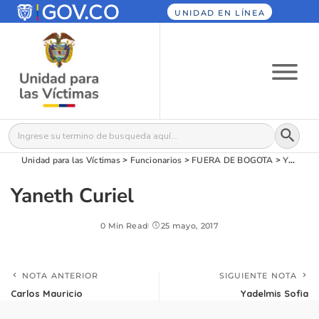
UNIDAD EN LÍNEA
Botón
Buscar:
Unidad para las Víctimas
>
Funcionarios
>
FUERA DE BOGOTA
>
Yaneth Curiel
Yaneth Curiel
0 Min Read
25 mayo, 2017
NOTA ANTERIOR
SIGUIENTE NOTA
Carlos Mauricio
Yadelmis Sofia