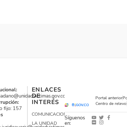
ENLACES
ucional:
DE
udadano@unidadvictimas.gov.co
Portal anterior
Po
INTERÉS
rrupción:
Centro de relevo
 fijo: 157
es
COMUNICACIONES
Síguenos
en:
LA UNIDAD