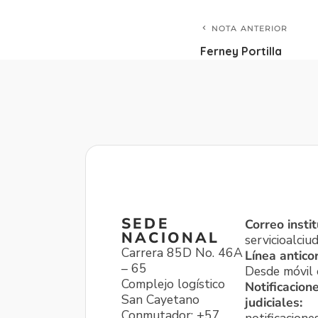
NOTA ANTERIOR
Ferney Portilla
SEDE
Correo instit
NACIONAL
servicioalci
Carrera 85D No. 46A
Línea antico
– 65
Desde móvil o
Complejo logístico
Notificacion
San Cayetano
judiciales:
Conmutador: +57