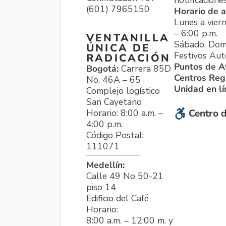
notificacione
(601) 7965150
Horario de a
Lunes a viern
– 6:00 p.m.
VENTANILLA
Sábado, Dom
ÚNICA DE
Festivos Aut
RADICACIÓN
Puntos de A
Bogotá:
Carrera 85D
Centros Reg
No. 46A – 65
Unidad en l
Complejo logístico
San Cayetano
Horario: 8:00 a.m. –
Centro d
4:00 p.m.
Código Postal:
111071
Medellín:
Calle 49 No 50-21
piso 14
Edificio del Café
Horario:
8:00 a.m. – 12:00 m. y