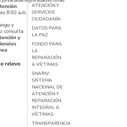
s.juridicauariv@unidadvictimas.gov.co
ATENCIÓN Y
tención
es 8:00 a.m.
SERVICIOS
CIUDADANÍA
ingo y
DATOS PARA
o consulta
LA PAZ
tención y
ionales
FONDO PARA
ínea
LA
REPARACIÓN
e relevo
A VÍCTIMAS
SNARIV-
SISTEMA
NACIONAL DE
ATENCIÓN Y
REPARACIÓN
INTEGRAL A
VÍCTIMAS
TRANSPARENCIA