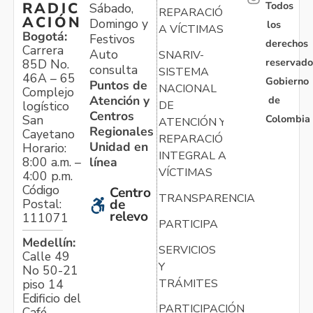
Todos
RADIC
Sábado,
REPARACIÓN
ACIÓN
Domingo y
los
A VÍCTIMAS
Bogotá:
Festivos
derechos
Carrera
Auto
SNARIV-
reservado
85D No.
consulta
SISTEMA
46A – 65
Gobierno
Puntos de
NACIONAL
Complejo
Atención y
de
logístico
DE
Centros
Colombia
San
ATENCIÓN Y
Regionales
Cayetano
REPARACIÓN
Unidad en
Horario:
INTEGRAL A
línea
8:00 a.m. –
VÍCTIMAS
4:00 p.m.
Código
Centro
TRANSPARENCIA
Postal:
de
relevo
111071
PARTICIPA
Medellín:
SERVICIOS
Calle 49
Y
No 50-21
TRÁMITES
piso 14
Edificio del
PARTICIPACIÓN
Café