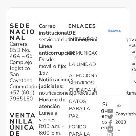
SEDE
Correo
ENLACES
NACIO
institucional:
DE
NAL
servicioalciudadano@unidadvictimas.gov.
INTERÉS
Carrera
Pol
Línea
85D No.
pr
anticorrupción:
COMUNICACIONES
46A – 65
Desde
Complejo
pr
LA UNIDAD
móvil o fijo:
logístico
C
157
San
ATENCIÓN Y
Notificaciones
Cayetano
M
SERVICIOS
judiciales:
Conmutador:
CIUDADANÍA
+57 (601)
notificaciones.juridicauariv@unidadvictim
7965150
Horario de
DATOS
Sí
atención
©
PARA LA
gu
Lunes a
Copyrigth
VENTA
en
PAZ
viernes
NILLA
os
2023
8:00 a.m. –
ÚNICA
FONDO
en:
-
6:00 p.m.
DE
PARA LA