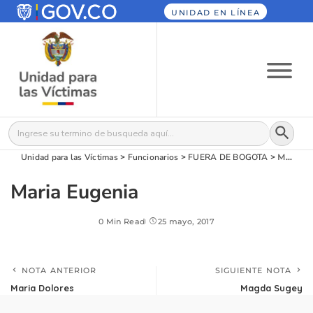
UNIDAD EN LÍNEA
Botón
Buscar:
Unidad para las Víctimas
>
Funcionarios
>
FUERA DE BOGOTA
>
Maria Eugenia
Maria Eugenia
0 Min Read
25 mayo, 2017
NOTA ANTERIOR
SIGUIENTE NOTA
Maria Dolores
Magda Sugey