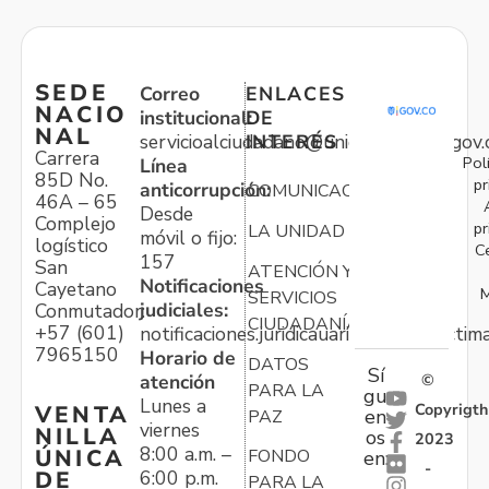
SEDE
Correo
ENLACES
NACIO
institucional:
DE
NAL
servicioalciudadano@unidadvictimas.gov.
INTERÉS
Carrera
Pol
Línea
85D No.
pr
anticorrupción:
COMUNICACIONES
46A – 65
Desde
Complejo
pr
LA UNIDAD
móvil o fijo:
logístico
C
157
San
ATENCIÓN Y
Notificaciones
Cayetano
M
SERVICIOS
judiciales:
Conmutador:
CIUDADANÍA
+57 (601)
notificaciones.juridicauariv@unidadvictim
7965150
Horario de
DATOS
Sí
atención
©
PARA LA
gu
Lunes a
Copyrigth
VENTA
en
PAZ
viernes
NILLA
os
2023
8:00 a.m. –
ÚNICA
FONDO
en:
-
6:00 p.m.
DE
PARA LA