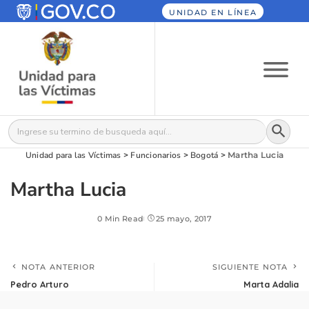
UNIDAD EN LÍNEA
Botón
Buscar:
Unidad para las Víctimas
>
Funcionarios
>
Bogotá
>
Martha Lucia
Martha Lucia
0 Min Read
25 mayo, 2017
NOTA ANTERIOR
SIGUIENTE NOTA
Pedro Arturo
Marta Adalia