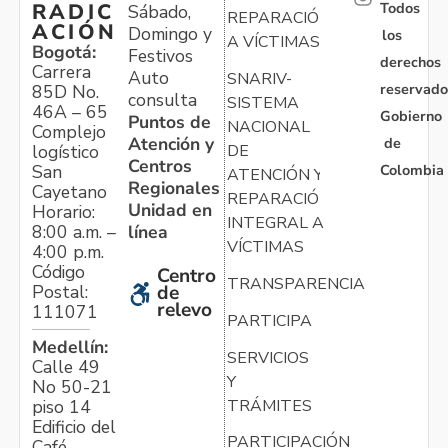
Todos
RADIC
Sábado,
REPARACIÓN
ACIÓN
Domingo y
los
A VÍCTIMAS
Bogotá:
Festivos
derechos
Carrera
Auto
SNARIV-
reservado
85D No.
consulta
SISTEMA
46A – 65
Gobierno
Puntos de
NACIONAL
Complejo
Atención y
de
logístico
DE
Centros
Colombia
San
ATENCIÓN Y
Regionales
Cayetano
REPARACIÓN
Unidad en
Horario:
INTEGRAL A
línea
8:00 a.m. –
VÍCTIMAS
4:00 p.m.
Código
Centro
TRANSPARENCIA
Postal:
de
relevo
111071
PARTICIPA
Medellín:
SERVICIOS
Calle 49
Y
No 50-21
TRÁMITES
piso 14
Edificio del
PARTICIPACIÓN
Café