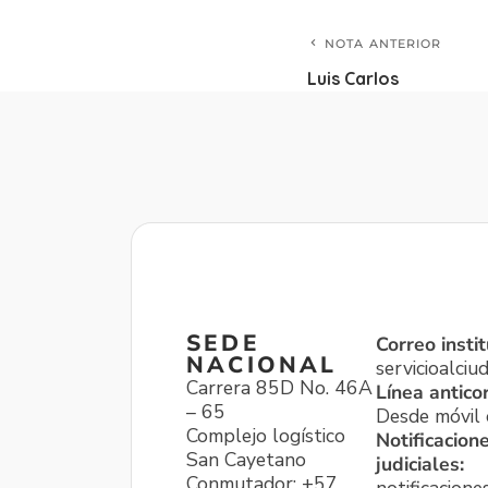
NOTA ANTERIOR
Luis Carlos
SEDE
Correo instit
NACIONAL
servicioalci
Carrera 85D No. 46A
Línea antico
– 65
Desde móvil o
Complejo logístico
Notificacion
San Cayetano
judiciales:
Conmutador: +57