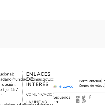
ENLACES
ucional:
DE
udadano@unidadvictimas.gov.co
Portal anterior
Po
INTERÉS
rrupción:
Centro de relevo
 fijo: 157
es
COMUNICACIONES
Síguenos
en:
LA UNIDAD