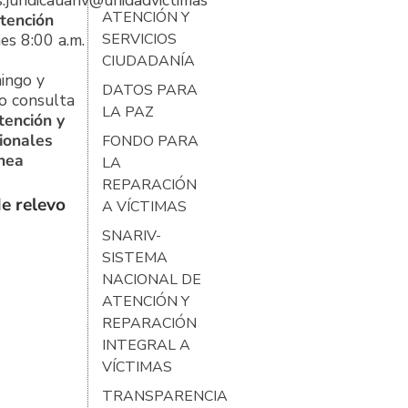
s.juridicauariv@unidadvictimas.gov.co
ATENCIÓN Y
tención
es 8:00 a.m.
SERVICIOS
CIUDADANÍA
ingo y
DATOS PARA
o consulta
LA PAZ
tención y
ionales
FONDO PARA
ínea
LA
REPARACIÓN
e relevo
A VÍCTIMAS
SNARIV-
SISTEMA
NACIONAL DE
ATENCIÓN Y
REPARACIÓN
INTEGRAL A
VÍCTIMAS
TRANSPARENCIA