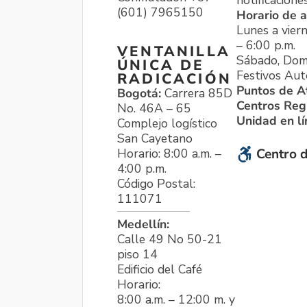
notificacione
(601) 7965150
Horario de a
Lunes a viern
– 6:00 p.m.
VENTANILLA
Sábado, Dom
ÚNICA DE
Festivos Aut
RADICACIÓN
Puntos de A
Bogotá:
Carrera 85D
Centros Reg
No. 46A – 65
Unidad en l
Complejo logístico
San Cayetano
Horario: 8:00 a.m. –
Centro d
4:00 p.m.
Código Postal:
111071
Medellín:
Calle 49 No 50-21
piso 14
Edificio del Café
Horario:
8:00 a.m. – 12:00 m. y