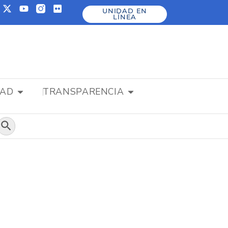
UNIDAD EN
LÍNEA
DAD
TRANSPARENCIA
Botón de búsqueda