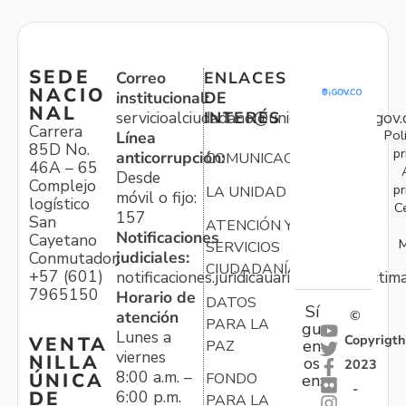
SEDE
Correo
ENLACES
NACIO
institucional:
DE
NAL
servicioalciudadano@unidadvictimas.gov.
INTERÉS
Carrera
Pol
Línea
85D No.
pr
anticorrupción:
COMUNICACIONES
46A – 65
Desde
Complejo
pr
LA UNIDAD
móvil o fijo:
logístico
C
157
San
ATENCIÓN Y
Notificaciones
Cayetano
M
SERVICIOS
judiciales:
Conmutador:
CIUDADANÍA
+57 (601)
notificaciones.juridicauariv@unidadvictim
7965150
Horario de
DATOS
Sí
atención
©
PARA LA
gu
Lunes a
Copyrigth
VENTA
en
PAZ
viernes
NILLA
os
2023
8:00 a.m. –
ÚNICA
FONDO
en:
-
6:00 p.m.
DE
PARA LA