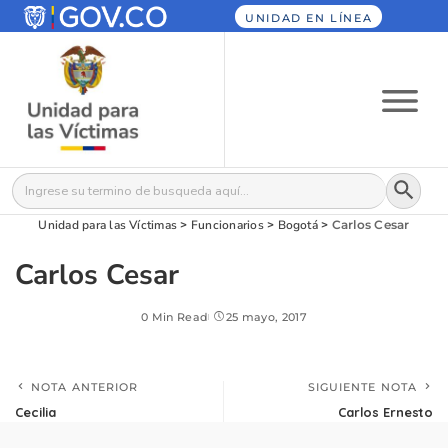
UNIDAD EN LÍNEA
Botón
Buscar:
Unidad para las Víctimas
>
Funcionarios
>
Bogotá
>
Carlos Cesar
Carlos Cesar
0 Min Read
25 mayo, 2017
NOTA ANTERIOR
SIGUIENTE NOTA
Cecilia
Carlos Ernesto