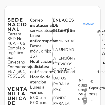
SEDE
Correo
ENLACES
NACIO
institucional:
DE
NAL
servicioalciudadano@unidadvictimas.gov.
INTERÉS
Carrera
Pol
Línea
85D No.
pr
anticorrupción:
COMUNICACIONES
46A – 65
Desde
Complejo
pr
LA UNIDAD
móvil o fijo:
logístico
C
157
San
ATENCIÓN Y
Notificaciones
Cayetano
M
SERVICIOS
judiciales:
Conmutador:
CIUDADANÍA
+57 (601)
notificaciones.juridicauariv@unidadvictim
7965150
Horario de
DATOS
Sí
atención
©
PARA LA
gu
Lunes a
Copyrigth
VENTA
en
PAZ
viernes
NILLA
os
2023
8:00 a.m. –
ÚNICA
FONDO
en:
-
6:00 p.m.
DE
PARA LA