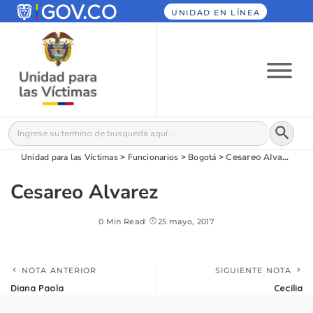
UNIDAD EN LÍNEA
Botón
Buscar:
Unidad para las Víctimas
>
Funcionarios
>
Bogotá
>
Cesareo Alvarez
Cesareo Alvarez
0 Min Read
25 mayo, 2017
NOTA ANTERIOR
SIGUIENTE NOTA
Diana Paola
Cecilia