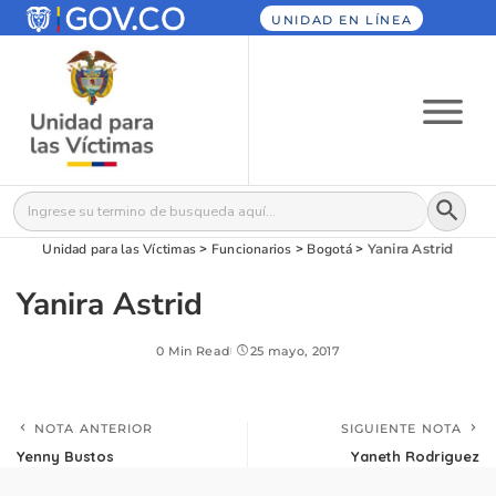
UNIDAD EN LÍNEA
Botón
Buscar:
Unidad para las Víctimas
>
Funcionarios
>
Bogotá
>
Yanira Astrid
Yanira Astrid
0 Min Read
25 mayo, 2017
NOTA ANTERIOR
SIGUIENTE NOTA
Yenny Bustos
Yaneth Rodriguez