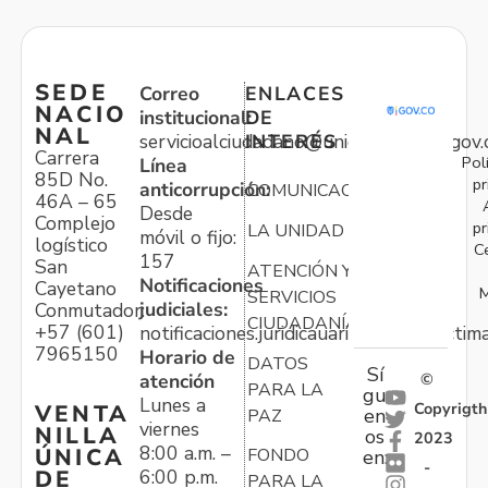
SEDE
Correo
ENLACES
NACIO
institucional:
DE
NAL
servicioalciudadano@unidadvictimas.gov.
INTERÉS
Carrera
Pol
Línea
85D No.
pr
anticorrupción:
COMUNICACIONES
46A – 65
Desde
Complejo
pr
LA UNIDAD
móvil o fijo:
logístico
C
157
San
ATENCIÓN Y
Notificaciones
Cayetano
M
SERVICIOS
judiciales:
Conmutador:
CIUDADANÍA
+57 (601)
notificaciones.juridicauariv@unidadvictim
7965150
Horario de
DATOS
Sí
atención
©
PARA LA
gu
Lunes a
Copyrigth
VENTA
en
PAZ
viernes
NILLA
os
2023
8:00 a.m. –
ÚNICA
FONDO
en:
-
6:00 p.m.
DE
PARA LA