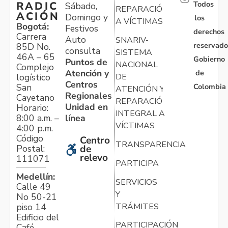
Todos
RADIC
Sábado,
REPARACIÓN
ACIÓN
Domingo y
los
A VÍCTIMAS
Bogotá:
Festivos
derechos
Carrera
Auto
SNARIV-
reservado
85D No.
consulta
SISTEMA
46A – 65
Gobierno
Puntos de
NACIONAL
Complejo
Atención y
de
logístico
DE
Centros
Colombia
San
ATENCIÓN Y
Regionales
Cayetano
REPARACIÓN
Unidad en
Horario:
INTEGRAL A
línea
8:00 a.m. –
VÍCTIMAS
4:00 p.m.
Código
Centro
TRANSPARENCIA
Postal:
de
relevo
111071
PARTICIPA
Medellín:
SERVICIOS
Calle 49
Y
No 50-21
TRÁMITES
piso 14
Edificio del
PARTICIPACIÓN
Café