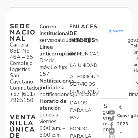
SEDE
Correo
ENLACES
NACIO
institucional:
DE
NAL
servicioalciudadano@unidadvictimas.gov.
INTERÉS
Carrera
Pol
Línea
85D No.
pr
anticorrupción:
COMUNICACIONES
46A – 65
Desde
Complejo
pr
LA UNIDAD
móvil o fijo:
logístico
C
157
San
ATENCIÓN Y
Notificaciones
Cayetano
M
SERVICIOS
judiciales:
Conmutador:
CIUDADANÍA
+57 (601)
notificaciones.juridicauariv@unidadvictim
7965150
Horario de
DATOS
Sí
atención
©
PARA LA
gu
Lunes a
Copyrigth
VENTA
en
PAZ
viernes
NILLA
os
2023
8:00 a.m. –
ÚNICA
FONDO
en:
-
6:00 p.m.
DE
PARA LA