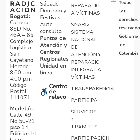
Todos
RADIC
Sábado,
REPARACIÓN
ACIÓN
Domingo y
los
A VÍCTIMAS
Bogotá:
Festivos
derechos
Carrera
Auto
SNARIV-
reservado
85D No.
consulta
SISTEMA
46A – 65
Gobierno
Puntos de
NACIONAL
Complejo
Atención y
de
logístico
DE
Centros
Colombia
San
ATENCIÓN Y
Regionales
Cayetano
REPARACIÓN
Unidad en
Horario:
INTEGRAL A
línea
8:00 a.m. –
VÍCTIMAS
4:00 p.m.
Código
Centro
TRANSPARENCIA
Postal:
de
relevo
111071
PARTICIPA
Medellín:
SERVICIOS
Calle 49
Y
No 50-21
TRÁMITES
piso 14
Edificio del
PARTICIPACIÓN
Café