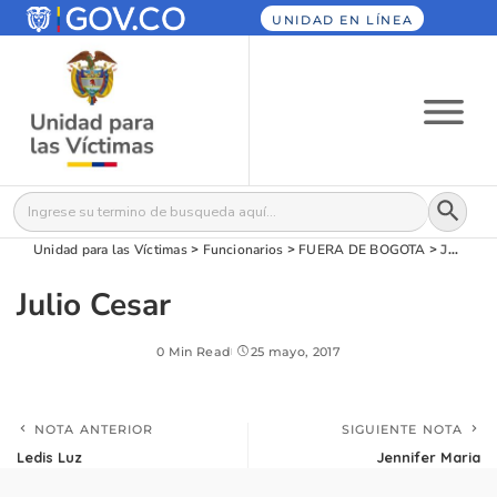
UNIDAD EN LÍNEA
Botón
Buscar:
Unidad para las Víctimas
>
Funcionarios
>
FUERA DE BOGOTA
>
Julio Cesar
Julio Cesar
0 Min Read
25 mayo, 2017
NOTA ANTERIOR
SIGUIENTE NOTA
Ledis Luz
Jennifer Maria