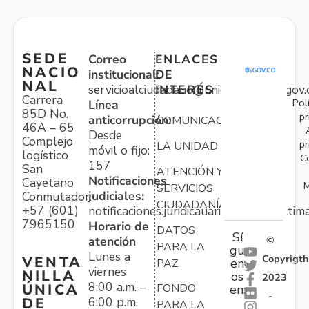
SEDE
Correo
ENLACES
NACIO
institucional:
DE
NAL
servicioalciudadano@unidadvictimas.gov.
INTERÉS
Carrera
Pol
Línea
85D No.
pr
anticorrupción:
COMUNICACIONES
46A – 65
Desde
Complejo
pr
LA UNIDAD
móvil o fijo:
logístico
C
157
San
ATENCIÓN Y
Notificaciones
Cayetano
M
SERVICIOS
judiciales:
Conmutador:
CIUDADANÍA
+57 (601)
notificaciones.juridicauariv@unidadvictim
7965150
Horario de
DATOS
Sí
atención
©
PARA LA
gu
Lunes a
Copyrigth
VENTA
en
PAZ
viernes
NILLA
os
2023
8:00 a.m. –
ÚNICA
FONDO
en:
-
6:00 p.m.
DE
PARA LA