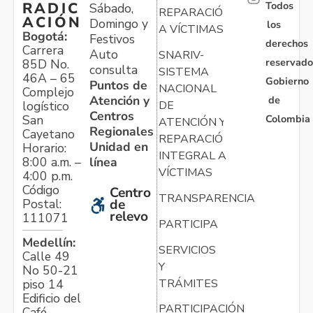
Todos
RADIC
Sábado,
REPARACIÓN
ACIÓN
Domingo y
los
A VÍCTIMAS
Bogotá:
Festivos
derechos
Carrera
Auto
SNARIV-
reservado
85D No.
consulta
SISTEMA
46A – 65
Gobierno
Puntos de
NACIONAL
Complejo
Atención y
de
logístico
DE
Centros
Colombia
San
ATENCIÓN Y
Regionales
Cayetano
REPARACIÓN
Unidad en
Horario:
INTEGRAL A
línea
8:00 a.m. –
VÍCTIMAS
4:00 p.m.
Código
Centro
TRANSPARENCIA
Postal:
de
relevo
111071
PARTICIPA
Medellín:
SERVICIOS
Calle 49
Y
No 50-21
TRÁMITES
piso 14
Edificio del
PARTICIPACIÓN
Café