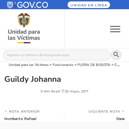
UNIDAD EN LÍNEA
Botón
Buscar:
Unidad para las Víctimas
>
Funcionarios
>
FUERA DE BOGOTA
>
Guildy Johanna
Guildy Johanna
0 Min Read
25 mayo, 2017
NOTA ANTERIOR
SIGUIENTE NOTA
Humberto Rafael
Dixie